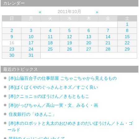
カレンダー
2011年10月
日
月
火
水
木
金
土
1
2
3
4
5
6
7
8
9
10
11
12
13
14
15
16
17
18
19
20
21
22
23
24
25
26
27
28
29
30
31
最近のトピックス
[本]山脇百合子の仕事部屋 ごちゃごちゃから見えるもの
[本]ぱくぱくやのぐっさんとネズ／すごく良い
[本]クニョニョのぼうけん／きもとももこ
[本]がっぴちゃん／高山一実・文、みるく・画
住友銀行の「ゆきんこ」
[本]木のロボットと丸太のおひめさまのだいぼうけん／トム・ゴ
ールド
笑顔のメッソンに会いたくて