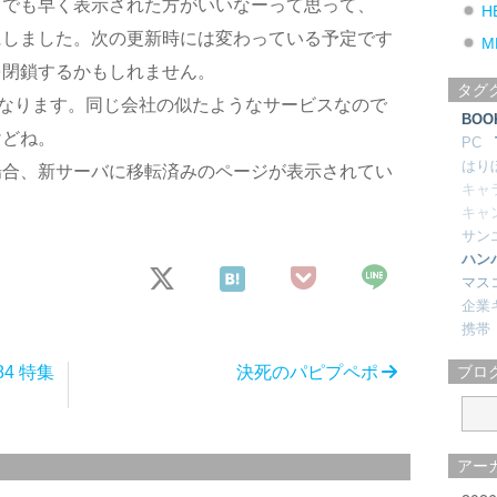
とでも早く表示された方がいいなーって思って、
H
にしました。次の更新時には変わっている予定です
M
を閉鎖するかもしれません。
タグ
NIになります。同じ会社の似たようなサービスなので
BOO
けどね。
PC
はり
場合、新サーバに移転済みのページが表示されてい
キャ
キャ
サン
ハン
マス
企業
携帯
84 特集
決死のパピプペポ
ブロ
アー