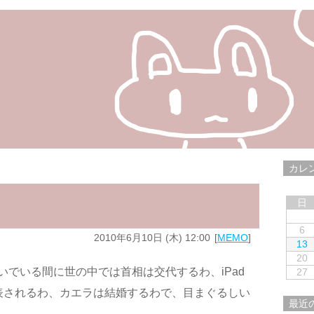
カレ
日
6
2010年6月10日 (木) 12:00
MEMO
13
20
いでいる間に世の中では首相は交代するわ、iPad
27
発表されるわ、カエラは結婚するわで、目まぐるしい
最近