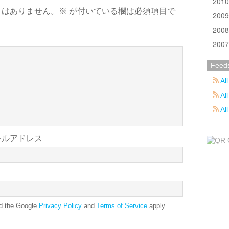
201
とはありません。
※
が付いている欄は必須項目で
200
200
200
Feed
All
All
Al
ールアドレス
nd the Google
Privacy Policy
and
Terms of Service
apply.