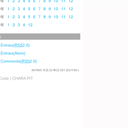
0
1
2
3
4
5
6
7
8
9
10
11
12
9
1
2
3
4
5
6
7
8
9
10
11
12
8
1
2
3
4
5
6
7
8
9
10
11
12
7
1
2
3
4
12
s
 Entries(
RSS
2.0)
 Entries(Atom)
l Comments(
RSS
2.0)
467800
今日:
22
昨日:
337
(02/7/30-)