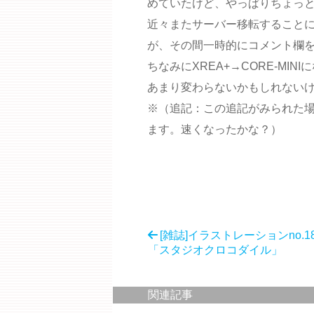
めていたけど、やっぱりちょっ
近々またサーバー移転すること
が、その間一時的にコメント欄
ちなみにXREA+→CORE-MI
あまり変わらないかもしれない
※（追記：この追記がみられた
ます。速くなったかな？）
[雑誌]イラストレーションno.1
「スタジオクロコダイル」
関連記事