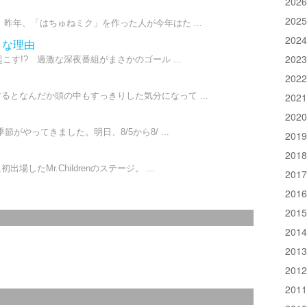
202
202
昨年、「はちゅねミク」を作った人が今年はた ...
202
きな理由
202
こす!? 過激な深夜番組がまさかのゴール ...
202
るとなんだか頭の中もすっきりした気分になって ...
202
202
がやってきました。明日、8/5から8/ ...
201
201
たMr.Childrenのステージ。 ...
201
201
201
201
201
201
201