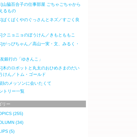
本]山脇百合子の仕事部屋 ごちゃごちゃから
えるもの
本]ぱくぱくやのぐっさんとネズ／すごく良
本]クニョニョのぼうけん／きもとももこ
本]がっぴちゃん／高山一実・文、みるく・
住友銀行の「ゆきんこ」
本]木のロボットと丸太のおひめさまのだい
うけん／トム・ゴールド
笑顔のメッソンに会いたくて
ントリー一覧
ゴリー
OPICS
(255)
OLUMN
(34)
LIPS
(5)