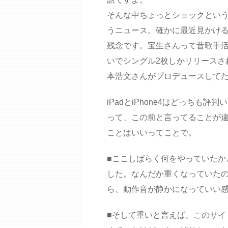
そんな中ちょっとショックとい
うニュース。確かに最近見かけ
残念です。宝生さんって昔歌手
いでシングル2枚しかリリースさ
本浩文さんがプロデュースして
iPadとiPhone4はどっちも
って、この前と言ってることが
ことはいいってことで。
■ここしばらく何をやっていたか
した。なんだか重くなっていた
ら、動作音が静かになっていい
■そして重いと言えば、このサイ