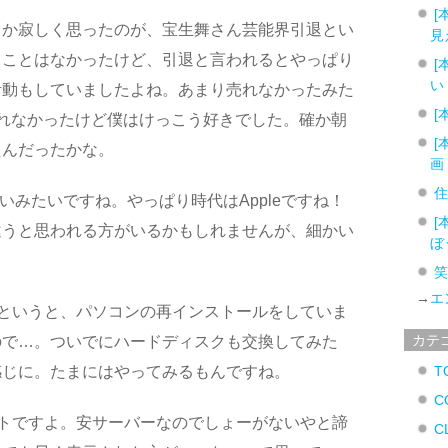
[
うか寂しく思ったのが、宝生舞さん芸能界引退とい
見
ることはなかったけど、引退と言われるとやっぱり
[
い
活動もしていましたよね。あまり売れなかったみた
[
れなかったけど僕はけっこう好きでした。確か朝
[
たんだったかな。
画
評判いいみたいですね。やっぱり時代はAppleですね！
[
違うと思われる方がいるかもしれませんが、細かい
ぼ
→
エ
というと、パソコンの再インストールをしていま
カテ
ので…。ついでにハードディスクも交換してみた
感じに。たまにはやってみるもんですね。
T
C
トですよ。安サーバーなのでしょーがないやと諦
C