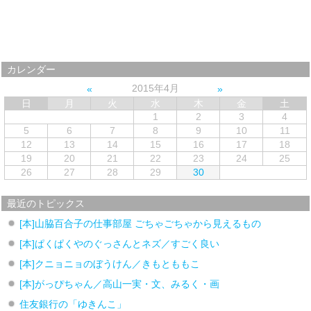
カレンダー
2015年4月
日
月
火
水
木
金
土
1
2
3
4
5
6
7
8
9
10
11
12
13
14
15
16
17
18
19
20
21
22
23
24
25
26
27
28
29
30
最近のトピックス
[本]山脇百合子の仕事部屋 ごちゃごちゃから見えるもの
[本]ぱくぱくやのぐっさんとネズ／すごく良い
[本]クニョニョのぼうけん／きもとももこ
[本]がっぴちゃん／高山一実・文、みるく・画
住友銀行の「ゆきんこ」