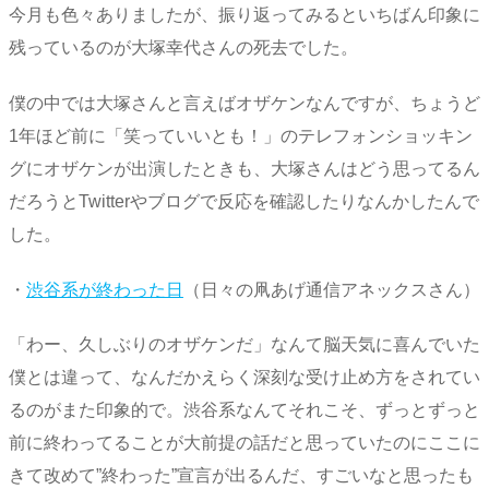
今月も色々ありましたが、振り返ってみるといちばん印象に
残っているのが大塚幸代さんの死去でした。
僕の中では大塚さんと言えばオザケンなんですが、ちょうど
1年ほど前に「笑っていいとも！」のテレフォンショッキン
グにオザケンが出演したときも、大塚さんはどう思ってるん
だろうとTwitterやブログで反応を確認したりなんかしたんで
した。
・
渋谷系が終わった日
（日々の凧あげ通信アネックスさん）
「わー、久しぶりのオザケンだ」なんて脳天気に喜んでいた
僕とは違って、なんだかえらく深刻な受け止め方をされてい
るのがまた印象的で。渋谷系なんてそれこそ、ずっとずっと
前に終わってることが大前提の話だと思っていたのにここに
きて改めて”終わった”宣言が出るんだ、すごいなと思ったも