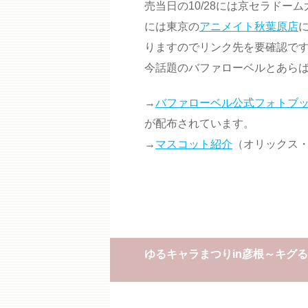
売当日の10/28には京セラドー
には東京の
アニメイト秋葉原店
りますのでリンク先を要確認で
今話題のバファローベルとあら
→
バファローベル公式フォトブッ
が配布されています。
→
マスコット紹介
（オリックス
ゆるキャラまつりin彦根～キグる