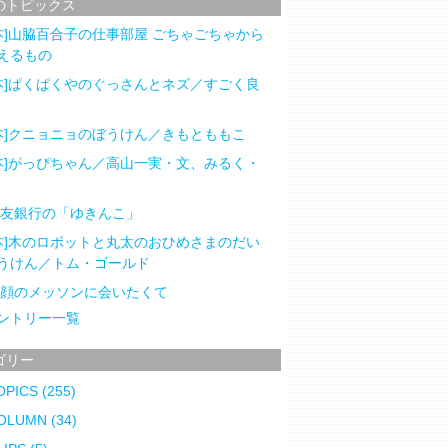
のトピックス
本]山脇百合子の仕事部屋 ごちゃごちゃから
えるもの
本]ぱくぱくやのぐっさんとネズ／すごく良
本]クニョニョのぼうけん／きもとももこ
本]がっぴちゃん／高山一実・文、みるく・
住友銀行の「ゆきんこ」
本]木のロボットと丸太のおひめさまのだい
うけん／トム・ゴールド
笑顔のメッソンに会いたくて
ントリー一覧
ゴリー
OPICS
(255)
OLUMN
(34)