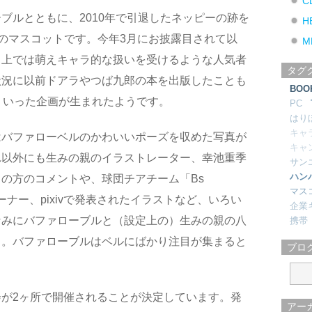
C
ブルとともに、2010年で引退したネッピーの跡を
H
”のマスコットです。今年3月にお披露目されて以
M
ト上では萌えキャラ的な扱いを受けるような人気者
タグ
状況に以前ドアラやつば九郎の本を出版したことも
BOO
ういった企画が生まれたようです。
PC
はり
キャ
はバファローベルのかわいいポーズを収めた写真が
キャ
れ以外にも生みの親のイラストレーター、幸池重季
サン
ハン
の方のコメントや、球団チアチーム「Bs
マス
ーナー、pixivで発表されたイラストなど、いろい
企業
なみにバファローブルと（設定上の）生みの親の八
携帯
と。バファローブルはベルにばかり注目が集まると
ブロ
が2ヶ所で開催されることが決定しています。発
アー