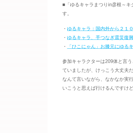
■「ゆるキャラまつりin彦根～キ
す。
・
ゆるキャラ：国内外から２１
・
ゆるキャラ、手つなぎ震災復興
・
「ひこにゃん」お膝元にゆる
参加キャラクターは209体と言
ていましたが、けっこう大丈夫だ
なんて言いながら、なかなか実
いこうと思えば行けるんですけ