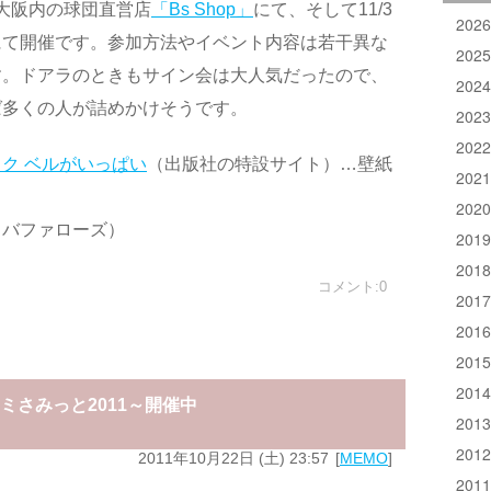
ム大阪内の球団直営店
「Bs Shop」
にて、そして11/3
202
にて開催です。参加方法やイベント内容は若干異な
202
す。ドアラのときもサイン会は大人気だったので、
202
ば多くの人が詰めかけそうです。
202
202
ク ベルがいっぱい
（出版社の特設サイト）…壁紙
202
202
・バファローズ）
201
201
コメント:0
201
201
201
201
ミさみっと2011～開催中
201
201
2011年10月22日 (土) 23:57
MEMO
201