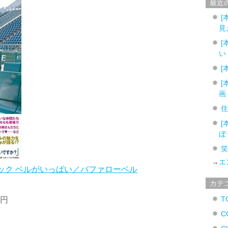
最近
[
見
[
い
[
[
画
[
ぼ
→
エ
ブック ベルがいっぱい／バファローベル
カテ
T
5円
C