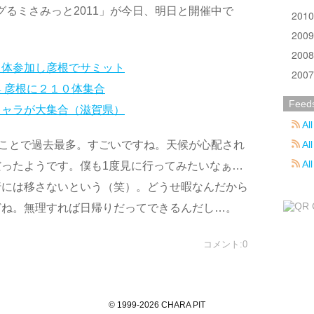
グるミさみっと2011」が今日、明日と開催中で
201
200
200
０体参加し彦根でサミット
200
 彦根に２１０体集合
Feed
キャラが大集合（滋賀県）
All
All
うことで過去最多。すごいですね。天候が心配され
Al
ったようです。僕も1度見に行ってみたいなぁ…
行には移さないという（笑）。どうせ暇なんだから
どね。無理すれば日帰りだってできるんだし…。
コメント:0
©
1999
-2026
CHARA PIT