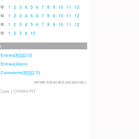
0
1
2
3
4
5
6
7
8
9
10
11
12
9
1
2
3
4
5
6
7
8
9
10
11
12
8
1
2
3
4
5
6
7
8
9
10
11
12
7
1
2
3
4
12
s
 Entries(
RSS
2.0)
 Entries(Atom)
l Comments(
RSS
2.0)
467390
今日:
91
昨日:
125
(02/7/30-)