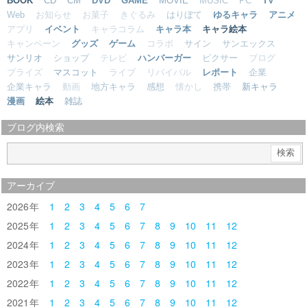
BOOK
CD
CM
DVD
GAME
MOVIE
MUSIC
PC
TV
Web
お知らせ
お菓子
きぐるみ
はりぼて
ゆるキャラ
アニメ
アプリ
イベント
キャラコラム
キャラ本
キャラ絵本
キャンペーン
グッズ
ゲーム
コラボ
サイン
サンエックス
サンリオ
ショップ
テレビ
ハンバーガー
ピクサー
ブログ
プライズ
マスコット
ライブ
リバイバル
レポート
企業
企業キャラ
動画
地方キャラ
感想
懐かし
携帯
新キャラ
漫画
絵本
雑誌
ブログ内検索
アーカイブ
2026
1
2
3
4
5
6
7
2025
1
2
3
4
5
6
7
8
9
10
11
12
2024
1
2
3
4
5
6
7
8
9
10
11
12
2023
1
2
3
4
5
6
7
8
9
10
11
12
2022
1
2
3
4
5
6
7
8
9
10
11
12
2021
1
2
3
4
5
6
7
8
9
10
11
12