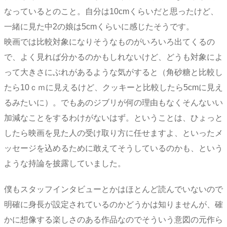
なっているとのこと。自分は10cmくらいだと思ったけど、
一緒に見た中2の娘は5cmくらいに感じたそうです。
映画では比較対象になりそうなものがいろいろ出てくるの
で、よく見れば分かるのかもしれないけど、どうも対象によ
って大きさにぶれがあるような気がすると（角砂糖と比較し
たら10ｃｍに見えるけど、クッキーと比較したら5cmに見え
るみたいに）。でもあのジブリが何の理由もなくそんないい
加減なことをするわけがないはず。ということは、ひょっと
したら映画を見た人の受け取り方に任せますよ、といったメ
ッセージを込めるために敢えてそうしているのかも、という
ような持論を披露していました。
僕もスタッフインタビューとかはほとんど読んでいないので
明確に身長が設定されているのかどうかは知りませんが、確
かに想像する楽しさのある作品なのでそういう意図の元作ら