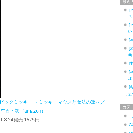
最近
[
見
[
い
[
[
画
[
ぼ
→
エ
エピックミッキー ～ミッキーマウスと魔法の筆～／
カテ
香・訳（amazon）
T
8.24発売 1575円
C