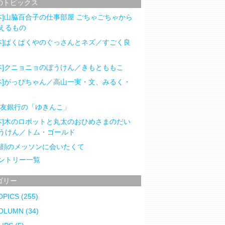
のトピックス
本]山脇百合子の仕事部屋 ごちゃごちゃから
えるもの
本]ぱくぱくやのぐっさんとネズ／すごく良
本]クニョニョのぼうけん／きもとももこ
本]がっぴちゃん／高山一実・文、みるく・
住友銀行の「ゆきんこ」
本]木のロボットと丸太のおひめさまのだい
うけん／トム・ゴールド
笑顔のメッソンに会いたくて
ントリー一覧
ゴリー
OPICS
(255)
OLUMN
(34)