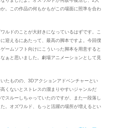
なりましたよ。オズワルドが何故今復活し、2人
のか。この作品の何もかもがこの場面に照準を合わ
。
ズワルドのことが大好きになっているはずです。こ
ーに迎えるにあたって、最高の脚本ですよ。今回僕
、ゲームソフト向けにこういった脚本を用意すると
るなぁと思いました。劇場アニメーションとして見
いたものの、3Dアクションアドベンチャーとい
が高くないとストレスの溜まりやすいジャンルだ
のでスルーしちゃっていたのですが、また一段落し
した。オズワルド、もっと活躍の場所が増えるとい