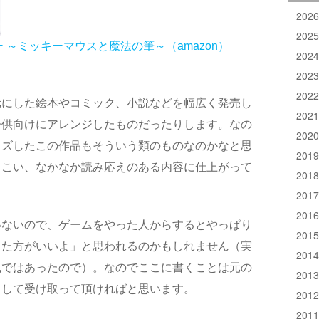
202
202
キー ～ミッキーマウスと魔法の筆～（amazon）
202
202
202
元にした絵本やコミック、小説などを幅広く発売し
202
子供向けにアレンジしたものだったりします。なの
202
イズしたこの作品もそういう類のものなのかなと思
201
っこい、なかなか読み応えのある内容に仕上がって
201
201
201
いないので、ゲームをやった人からするとやっぱり
201
った方がいいよ」と思われるのかもしれません（実
201
風ではあったので）。なのでここに書くことは元の
201
として受け取って頂ければと思います。
201
201