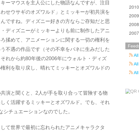
ッキーマウスを主人公にした物語なんですが、注目
201
あわせウサギのオズワルド」とミッキーが初共演を
200
るんですね。ディズニー好きの方ならご存知だと思
200
ト・ディズニーがミッキーよりも前に制作したアニ
200
いろ揉めて、アニメーションに関する一切の権利を
Feed
いう不遇の作品です（その不幸をバネに生みだした
All
それから約80年後の2006年にウォルト・ディズ
All
の権利を取り戻し、晴れてミッキーとオズワルドの
Al
共演と聞くと、2人が手を取り合って冒険する物
楽しく活躍するミッキーとオズワルド。でも、それ
なシチュエーションなのでした。
そして世界で最初に忘れられたアニメキャラクタ