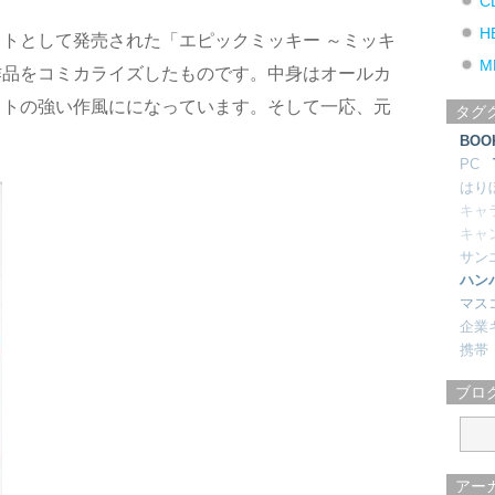
C
H
トとして発売された「エピックミッキー ～ミッキ
M
作品をコミカライズしたものです。中身はオールカ
ストの強い作風にになっています。そして一応、元
タグ
BOO
PC
はり
キャ
キャ
サン
ハン
マス
企業
携帯
ブロ
アー