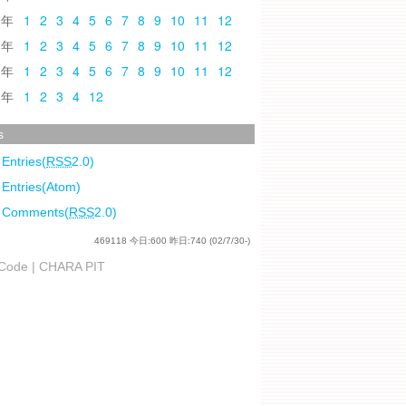
0
1
2
3
4
5
6
7
8
9
10
11
12
9
1
2
3
4
5
6
7
8
9
10
11
12
8
1
2
3
4
5
6
7
8
9
10
11
12
7
1
2
3
4
12
s
 Entries(
RSS
2.0)
 Entries(Atom)
l Comments(
RSS
2.0)
469118
今日:
600
昨日:
740
(02/7/30-)