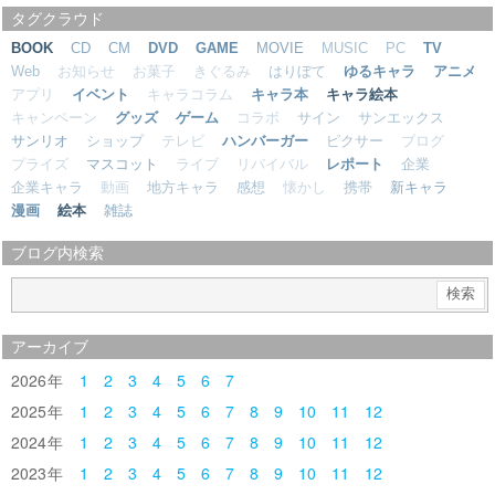
タグクラウド
BOOK
CD
CM
DVD
GAME
MOVIE
MUSIC
PC
TV
Web
お知らせ
お菓子
きぐるみ
はりぼて
ゆるキャラ
アニメ
アプリ
イベント
キャラコラム
キャラ本
キャラ絵本
キャンペーン
グッズ
ゲーム
コラボ
サイン
サンエックス
サンリオ
ショップ
テレビ
ハンバーガー
ピクサー
ブログ
プライズ
マスコット
ライブ
リバイバル
レポート
企業
企業キャラ
動画
地方キャラ
感想
懐かし
携帯
新キャラ
漫画
絵本
雑誌
ブログ内検索
アーカイブ
2026
1
2
3
4
5
6
7
2025
1
2
3
4
5
6
7
8
9
10
11
12
2024
1
2
3
4
5
6
7
8
9
10
11
12
2023
1
2
3
4
5
6
7
8
9
10
11
12