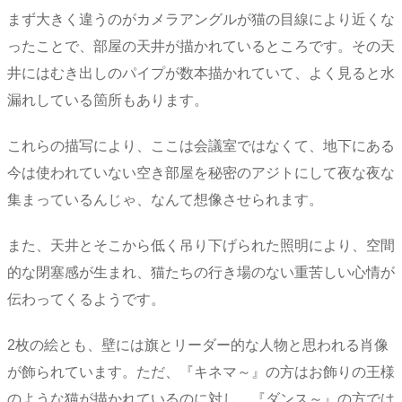
まず大きく違うのがカメラアングルが猫の目線により近くな
ったことで、部屋の天井が描かれているところです。その天
井にはむき出しのパイプが数本描かれていて、よく見ると水
漏れしている箇所もあります。
これらの描写により、ここは会議室ではなくて、地下にある
今は使われていない空き部屋を秘密のアジトにして夜な夜な
集まっているんじゃ、なんて想像させられます。
また、天井とそこから低く吊り下げられた照明により、空間
的な閉塞感が生まれ、猫たちの行き場のない重苦しい心情が
伝わってくるようです。
2枚の絵とも、壁には旗とリーダー的な人物と思われる肖像
が飾られています。ただ、『キネマ～』の方はお飾りの王様
のような猫が描かれているのに対し、『ダンス～』の方では