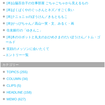
[本]山脇百合子の仕事部屋 ごちゃごちゃから見えるもの
[本]ぱくぱくやのぐっさんとネズ／すごく良い
[本]クニョニョのぼうけん／きもとももこ
[本]がっぴちゃん／高山一実・文、みるく・画
住友銀行の「ゆきんこ」
[本]木のロボットと丸太のおひめさまのだいぼうけん／トム・ゴ
ールド
笑顔のメッソンに会いたくて
→
エントリー一覧
カテゴリー
TOPICS
(255)
COLUMN
(34)
CLIPS
(5)
HEADLINE
(158)
MEMO
(627)