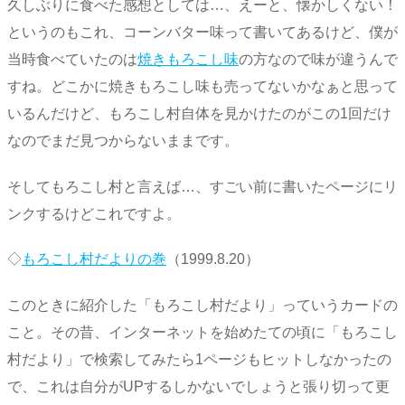
久しぶりに食べた感想としては…、えーと、懐かしくない！
というのもこれ、コーンバター味って書いてあるけど、僕が
当時食べていたのは
焼きもろこし味
の方なので味が違うんで
すね。どこかに焼きもろこし味も売ってないかなぁと思って
いるんだけど、もろこし村自体を見かけたのがこの1回だけ
なのでまだ見つからないままです。
そしてもろこし村と言えば…、すごい前に書いたページにリ
ンクするけどこれですよ。
◇
もろこし村だよりの巻
（1999.8.20）
このときに紹介した「もろこし村だより」っていうカードの
こと。その昔、インターネットを始めたての頃に「もろこし
村だより」で検索してみたら1ページもヒットしなかったの
で、これは自分がUPするしかないでしょうと張り切って更