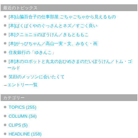
最近のトピックス
[本]山脇百合子の仕事部屋 ごちゃごちゃから見えるもの
[本]ぱくぱくやのぐっさんとネズ／すごく良い
[本]クニョニョのぼうけん／きもとももこ
[本]がっぴちゃん／高山一実・文、みるく・画
住友銀行の「ゆきんこ」
[本]木のロボットと丸太のおひめさまのだいぼうけん／トム・ゴ
ールド
笑顔のメッソンに会いたくて
→
エントリー一覧
カテゴリー
TOPICS
(255)
COLUMN
(34)
CLIPS
(5)
HEADLINE
(158)