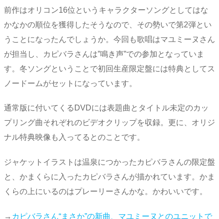
前作はオリコン16位というキャラクターソングとしてはな
かなかの順位を獲得したそうなので、その勢いで第2弾とい
うことになったんでしょうか。今回も歌唱はマユミーヌさん
が担当し、カピバラさんは”鳴き声”での参加となっていま
す。冬ソングということで初回生産限定盤には特典としてス
ノードームがセットになっています。
通常版に付いてくるDVDには表題曲とタイトル未定のカッ
プリング曲それぞれのビデオクリップを収録。更に、オリジ
ナル特典映像も入ってるとのことです。
ジャケットイラストは温泉につかったカピバラさんの限定盤
と、かまくらに入ったカピバラさんが描かれています。かま
くらの上にいるのはプレーリーさんかな。かわいいです。
→
カピバラさん“まさか”の新曲、マユミーヌとのユニットで