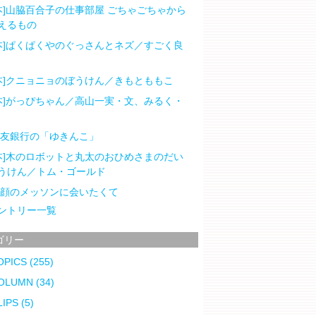
本]山脇百合子の仕事部屋 ごちゃごちゃから
えるもの
本]ぱくぱくやのぐっさんとネズ／すごく良
本]クニョニョのぼうけん／きもとももこ
本]がっぴちゃん／高山一実・文、みるく・
住友銀行の「ゆきんこ」
本]木のロボットと丸太のおひめさまのだい
うけん／トム・ゴールド
笑顔のメッソンに会いたくて
ントリー一覧
ゴリー
OPICS
(255)
OLUMN
(34)
LIPS
(5)