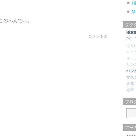
H
M
このへんで…。
タグ
BOO
コメント:0
PC
はり
キャ
キャ
サン
ハン
マス
企業
携帯
ブロ
アー