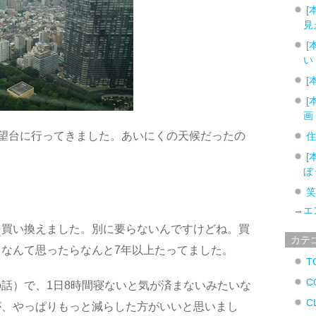
[
見
[
い
[
[
画
望台に行ってきました。あいにくの天候だったの
[
ぼ
→
エ
を買い換えました。別に要らないんですけどね。買
カテ
なんて思ったらなんと7年以上たってました。
T
C
話）で、1日8時間寝ないと気が済まないみたいな
C
が、やっぱりもっと減らした方がいいと思いまし