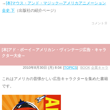
→
[本]マウス・アンド・マジック―アメリカアニメーション
全史 下
（出版社の紹介ページ）
コメント:0
[本]アド・ボーイ～アメリカン・ヴィンテージ広告・キャラ
クター大全～
2010年8月30日 (月) 8:04
TOPICS
BOOK
,
企業キャラ
これはアメリカの昔懐かしい広告キャラクターを集めた書籍
です。