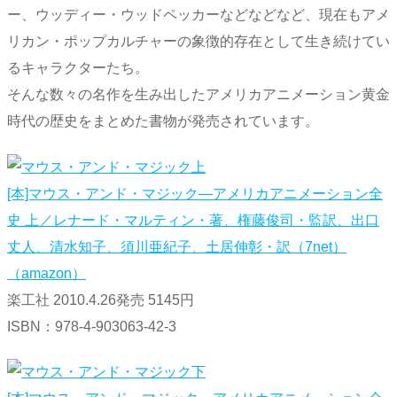
ー、ウッディー・ウッドペッカーなどなどなど、現在もアメ
リカン・ポップカルチャーの象徴的存在として生き続けてい
るキャラクターたち。
そんな数々の名作を生み出したアメリカアニメーション黄金
時代の歴史をまとめた書物が発売されています。
[本]マウス・アンド・マジック―アメリカアニメーション全
史 上／レナード・マルティン・著、権藤俊司・監訳、出口
丈人、清水知子、須川亜紀子、土居伸彰・訳（7net）
（amazon）
楽工社 2010.4.26発売 5145円
ISBN：978-4-903063-42-3