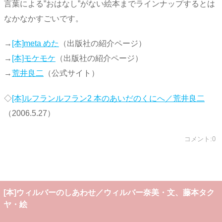
言葉による”おはなし”がない絵本までラインナップするとは
なかなかすごいです。
→
[本]meta めた
（出版社の紹介ページ）
→
[本]モケモケ
（出版社の紹介ページ）
→
荒井良二
（公式サイト）
◇
[本]ルフランルフラン2 本のあいだのくにへ／荒井良二
（2006.5.27）
コメント:0
[本]ウィルバーのしあわせ／ウィルバー奈美・文、藤本タク
ヤ・絵