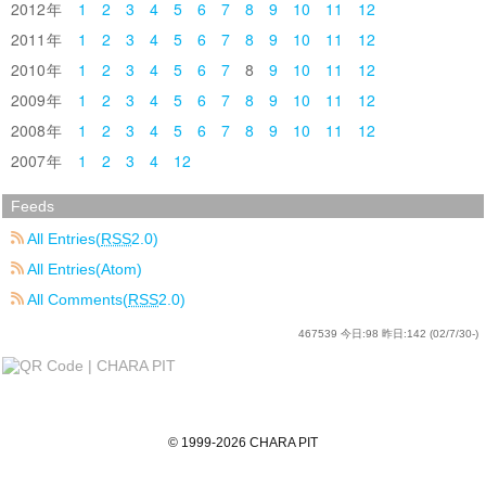
2012
1
2
3
4
5
6
7
8
9
10
11
12
2011
1
2
3
4
5
6
7
8
9
10
11
12
2010
1
2
3
4
5
6
7
8
9
10
11
12
2009
1
2
3
4
5
6
7
8
9
10
11
12
2008
1
2
3
4
5
6
7
8
9
10
11
12
2007
1
2
3
4
12
Feeds
All Entries(
RSS
2.0)
All Entries(Atom)
All Comments(
RSS
2.0)
467539
今日:
98
昨日:
142
(02/7/30-)
©
1999
-2026
CHARA PIT