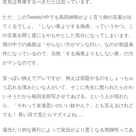
意見は尊重するべきだとは思っています。
ただ、このTweetの中でも島田紳助がよく言う例の言葉が出
てくるでしょ。「しない善よりする偽善」っていうやつ。こ
の言葉を聞く度にもやもやとした気分になってしまいます。
僕の中での偽善は「やらない方がマシな行い」なのが前提条
件になっているので、当然「する偽善よりもしない善」の方
がマシなのです。
安っぽい例えでアレですが、例えば宿題やるのをしょっちゅ
う忘れる僕みたいな人がいて、そこに先生に怒られたらかわ
いそうだから毎回全部写させてあげる、という人が現れた
ら、「それって友達思いのいい奴やん？」とも言えるけれど
でも！ 長い目で見たらマズイよね…。
場当たり的な善行によって状況がより悪くなる危険性ってあ