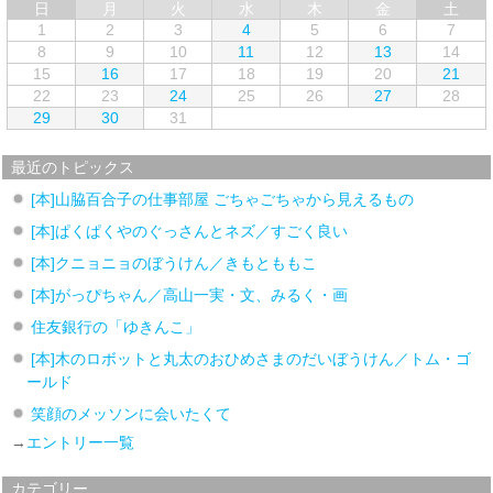
日
月
火
水
木
金
土
1
2
3
4
5
6
7
8
9
10
11
12
13
14
15
16
17
18
19
20
21
22
23
24
25
26
27
28
29
30
31
最近のトピックス
[本]山脇百合子の仕事部屋 ごちゃごちゃから見えるもの
[本]ぱくぱくやのぐっさんとネズ／すごく良い
[本]クニョニョのぼうけん／きもとももこ
[本]がっぴちゃん／高山一実・文、みるく・画
住友銀行の「ゆきんこ」
[本]木のロボットと丸太のおひめさまのだいぼうけん／トム・ゴ
ールド
笑顔のメッソンに会いたくて
→
エントリー一覧
カテゴリー