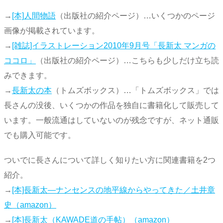
→
[本]人間物語
（出版社の紹介ページ）…いくつかのページ
画像が掲載されています。
→
[雑誌]イラストレーション2010年9月号「長新太 マンガの
ココロ」
（出版社の紹介ページ）…こちらも少しだけ立ち読
みできます。
→
長新太の本
（トムズボックス）…「トムズボックス」では
長さんの没後、いくつかの作品を独自に書籍化して販売して
います。一般流通はしていないのが残念ですが、ネット通販
でも購入可能です。
ついでに長さんについて詳しく知りたい方に関連書籍を2つ
紹介。
→
[本]長新太―ナンセンスの地平線からやってきた／土井章
史（amazon）
→
[本]長新太（KAWADE道の手帖）（amazon）