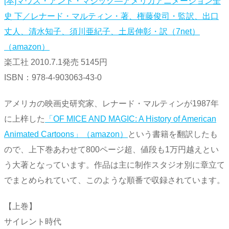
[本]マウス・アンド・マジック―アメリカアニメーション全
史 下／レナード・マルティン・著、権藤俊司・監訳、出口
丈人、清水知子、須川亜紀子、土居伸彰・訳（7net）
（amazon）
楽工社 2010.7.1発売 5145円
ISBN：978-4-903063-43-0
アメリカの映画史研究家、レナード・マルティンが1987年
に上梓した
「OF MICE AND MAGIC: A History of American
Animated Cartoons」（amazon）
という書籍を翻訳したも
ので、上下巻あわせて800ページ超、値段も1万円越えとい
う大著となっています。作品は主に制作スタジオ別に章立て
でまとめられていて、このような順番で収録されています。
【上巻】
サイレント時代