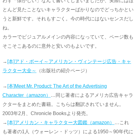
わず「懐かしい」なんて書いてしまいましたが、実際にはほ
とんど見たことないキャラクターばかりなのでどっちかとい
うと新鮮です。それもすごく。今の時代にはないセンスだし
ね。
カラーでビジュアルメインの内容になっていて、ページ数も
そこそこあるのに意外と安いのもよいです。
→
[本]アド・ボーイ～アメリカン・ヴィンテージ広告・キャ
ラクター大全～
（出版社の紹介ページ）
→
[本]Meet Mr. Product: The Art of the Advertising
Character（amazon）
…同じ著者によるアメリカ広告キャラ
クターをまとめた書籍。こちらは翻訳されていません。
2003年2月、Chronicle Booksより発売。
→
[本]アメリカン・キャラクター大図鑑（amazon）
…これ
も著者の1人（ウォーレン・ドッツ）による1950～90年代に