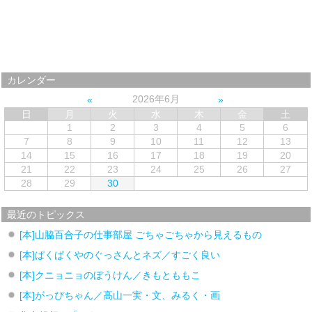
カレンダー
2026年6月
日
月
火
水
木
金
土
1
2
3
4
5
6
7
8
9
10
11
12
13
14
15
16
17
18
19
20
21
22
23
24
25
26
27
28
29
30
最近のトピックス
[本]山脇百合子の仕事部屋 ごちゃごちゃから見えるもの
[本]ぱくぱくやのぐっさんとネズ／すごく良い
[本]クニョニョのぼうけん／きもとももこ
[本]がっぴちゃん／高山一実・文、みるく・画