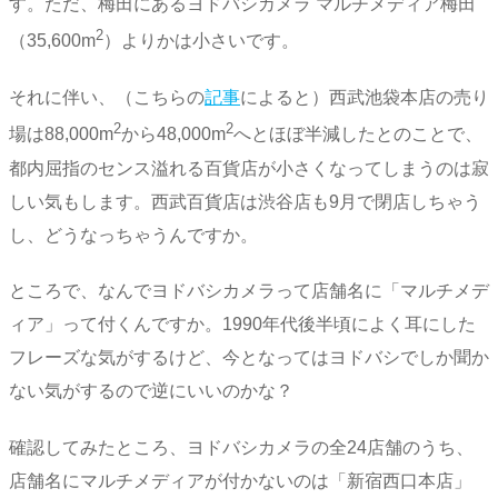
す。ただ、梅田にあるヨドバシカメラ マルチメディア梅田
2
（35,600m
）よりかは小さいです。
それに伴い、（こちらの
記事
によると）西武池袋本店の売り
2
2
場は88,000m
から48,000m
へとほぼ半減したとのことで、
都内屈指のセンス溢れる百貨店が小さくなってしまうのは寂
しい気もします。西武百貨店は渋谷店も9月で閉店しちゃう
し、どうなっちゃうんですか。
ところで、なんでヨドバシカメラって店舗名に「マルチメデ
ィア」って付くんですか。1990年代後半頃によく耳にした
フレーズな気がするけど、今となってはヨドバシでしか聞か
ない気がするので逆にいいのかな？
確認してみたところ、ヨドバシカメラの全24店舗のうち、
店舗名にマルチメディアが付かないのは「新宿西口本店」