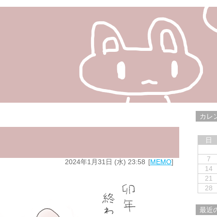
カレ
日
7
2024年1月31日 (水) 23:58
MEMO
14
21
28
最近