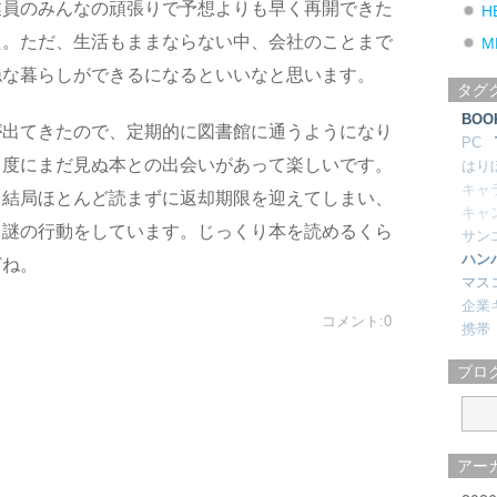
業員のみんなの頑張りで予想よりも早く再開できた
H
た。ただ、生活もままならない中、会社のことまで
M
穏な暮らしができるになるといいなと思います。
タグ
BOO
が出てきたので、定期的に図書館に通うようになり
PC
く度にまだ見ぬ本との出会いがあって楽しいです。
はり
キャ
、結局ほとんど読まずに返却期限を迎えてしまい、
キャ
う謎の行動をしています。じっくり本を読めるくら
サン
ハン
どね。
マス
企業
コメント:0
携帯
ブロ
アー