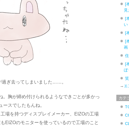
[
見
[
い
[
[
画
[
ぼ
1が過ぎ去ってしまいました……。
→
エ
ね。胸が締め付けられるようなできごとが多かっ
カテ
ュースでしたもんね。
T
工場を持つディスプレイメーカー、EIZOの工場
C
もEIZOのモニターを使っているので工場のこと
C