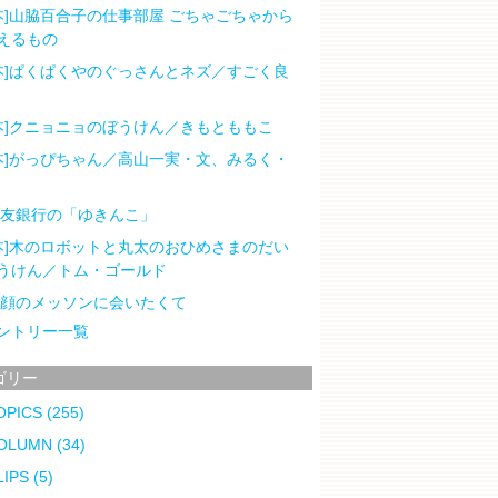
本]山脇百合子の仕事部屋 ごちゃごちゃから
えるもの
本]ぱくぱくやのぐっさんとネズ／すごく良
本]クニョニョのぼうけん／きもとももこ
本]がっぴちゃん／高山一実・文、みるく・
住友銀行の「ゆきんこ」
本]木のロボットと丸太のおひめさまのだい
うけん／トム・ゴールド
笑顔のメッソンに会いたくて
ントリー一覧
ゴリー
OPICS
(255)
OLUMN
(34)
LIPS
(5)