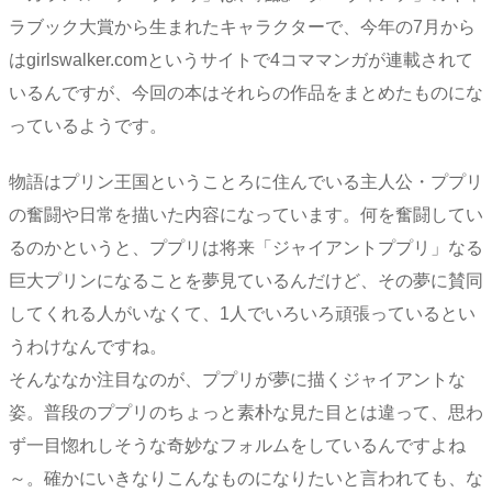
ラブック大賞から生まれたキャラクターで、今年の7月から
はgirlswalker.comというサイトで4コママンガが連載されて
いるんですが、今回の本はそれらの作品をまとめたものにな
っているようです。
物語はプリン王国ということろに住んでいる主人公・ププリ
の奮闘や日常を描いた内容になっています。何を奮闘してい
るのかというと、ププリは将来「ジャイアントププリ」なる
巨大プリンになることを夢見ているんだけど、その夢に賛同
してくれる人がいなくて、1人でいろいろ頑張っているとい
うわけなんですね。
そんななか注目なのが、ププリが夢に描くジャイアントな
姿。普段のププリのちょっと素朴な見た目とは違って、思わ
ず一目惚れしそうな奇妙なフォルムをしているんですよね
～。確かにいきなりこんなものになりたいと言われても、な