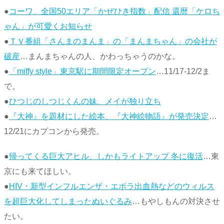
●
コーワ、全国50エリア「かぜひき指数」配信 還暦「ケロち
ゃん」が可愛くお知らせ
●
ＴＶ番組「さんまのまんま」の「まんまちゃん」の会社が
破産
…まんまちゃんの人、かわっちゃうのかな。
●
「miffy style」東京駅に期間限定オープン
…11/17-12/2ま
で。
●
ひつじのしつじくんの妹、メイが独り立ち
●
『大神』を題材にした絵本、『大神絵物語』が発売決定
…
12/21にカプコンから発売。
●
帰ってくる巨大アヒル、しかもライトアップ 冬に復活
…東
京にも来てほしい。
●
HIV・新型インフルエンザ・エボラ出血熱などのウィルス
を超巨大化してしまったぬいぐるみ
…もやしもんの対決させ
たい。