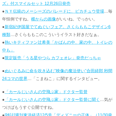
ズ』付スマイルセット 12月26日発売
●
ＮＹ伝統のメーシーズのパレードに、ピカチュウ登場
…毎
年恒例ですね。
横からの画像
がいいね。でっかい。
●
新宿紀伊国屋でてぬぐいフェア。さくらももこデザイン6
種類
…さくらももこのこういうイラスト好きだなぁ。
●
熱いキティファン辻希美「かばんの中、家の中、トイレの
中も」
●
限定販売「うる星やつら カフェオレ」発売だっちゃ
●
ぬいぐるみに命を吹き込む"映像の魔法使い"合田経郎 秒間
24コマの世界
…「こまねこ」に関するインタビュー。
●
「カールじいさんの空飛ぶ家」ドクター監督
●
「カールじいさんの空飛ぶ家」ドクター監督に聞く
…気が
つけばもうすぐ公開ですね。
●
[雑誌]週刊東洋経済12/5号「ディズニーの正体」（11/30発