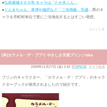
●
弘前築城４００年 キャラは「たか丸くん」
●
ぐんまちゃん、草津や嬬恋など「ご当地版」完成
…県のキ
ャラを市町村単位で更にご当地化するとはすごい発想。
コメント:0
[本]カラメル・デ・ププリ やさしさ天然プリン／taka
2009年11月27日 (金) 2:42
TOPICS
キャラ絵本
プリンのキャラクター、「カラメル・デ・ププリ」のキャラ
クターブックが発売されましたので紹介です。