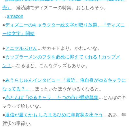
売）
…経済誌でディズニーの特集。おもしろそう。
→
amazon
●
ディズニーのキャラクター絵文字が取り放題、『ディズニ
ー絵文字』開始
●
アニマルふせん
…サカモトより。かわいいな。
●
カップラーメンのフタを必死に抑えてくれる！カップメ
ン！
…なるほど、こんなグッズもありか。
●
みうらじゅんインタビュー 「最近、俺自身がゆるキャラに
なってる？」
…ほっといたほうがゆるくなると。
●
赤とんぼ「ゆるキャラ」 たつの市が愛称募集
…とんぼのキ
ャラって珍しいな。
●
返信が届くかも しろまるひめに年賀状を出そう
…ああ、年
賀状の季節か。