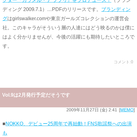
クター『カラメル・デ ププリ』をプロデュース！
（ブラン
ディング 2009.7.1）…PDFのリリースです。
ブランディン
グ
はgirlswalker.comや東京ガールズコレクションの運営会
社。このキャラがそういう層の人達にはどう映るのかは僕に
はよく分かりませんが、今後の活躍にも期待したいところで
す。
コメント:0
Vol.9は2月発行予定だそうです
2009年11月27日 (金) 2:41
MEMO
■
NOKKO、デビュー25周年で再始動！FNS歌謡祭への出演
も