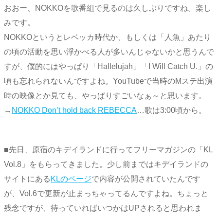
おおー、NOKKOを歌番組で見るのは久しぶりですね。楽し
みです。
NOKKOというとレベッカ時代か、もしくは「人魚」あたり
の頃の活動を思い浮かべる人が多いんじゃないかと思うんで
すが、僕的にはやっぱり「Hallelujah」「I Will Catch U.」の
頃も忘れられないんですよね。YouTubeで当時のMステ出演
時の映像とか見ても、やっぱりすごいなぁ～と思います。
→
NOKKO Don’t hold back REBECCA
…歌は3:00頃から。
■先日、原宿のキデイランドに行ってフリーマガジンの「KL
Vol.8」をもらってきました。少し前まではキデイランドの
サイトにある
KLのページ
で内容が公開されていたんです
が、Vol.6で更新が止まっちゃってるんですよね。ちょっと
残念ですが、待っていればいつかはUPされると思われま