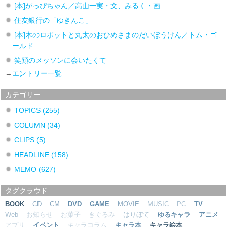
[本]がっぴちゃん／高山一実・文、みるく・画
住友銀行の「ゆきんこ」
[本]木のロボットと丸太のおひめさまのだいぼうけん／トム・ゴ
ールド
笑顔のメッソンに会いたくて
→
エントリー一覧
カテゴリー
TOPICS
(255)
COLUMN
(34)
CLIPS
(5)
HEADLINE
(158)
MEMO
(627)
タグクラウド
BOOK
CD
CM
DVD
GAME
MOVIE
MUSIC
PC
TV
Web
お知らせ
お菓子
きぐるみ
はりぼて
ゆるキャラ
アニメ
アプリ
イベント
キャラコラム
キャラ本
キャラ絵本