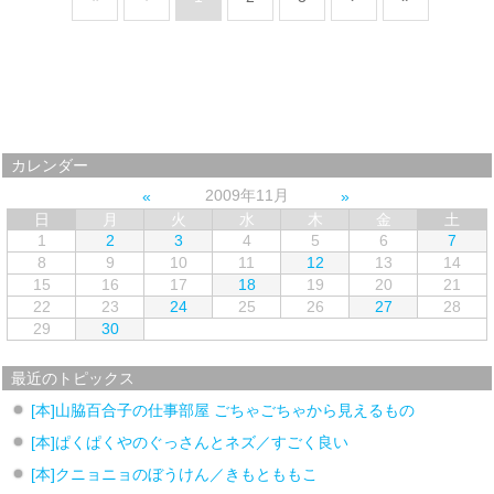
カレンダー
2009年11月
日
月
火
水
木
金
土
1
2
3
4
5
6
7
8
9
10
11
12
13
14
15
16
17
18
19
20
21
22
23
24
25
26
27
28
29
30
最近のトピックス
[本]山脇百合子の仕事部屋 ごちゃごちゃから見えるもの
[本]ぱくぱくやのぐっさんとネズ／すごく良い
[本]クニョニョのぼうけん／きもとももこ