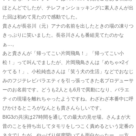
ほとんどでしたが、テレフォンショッキングに素人さんが出
た回は初めて見たので感動でした。
貴さんが長谷川（元）アナの名前を出したときの場の凍りつ
きっぷりに笑いました。長谷川さんも番組見てたのかな
ぁ…。
あと貴さんが「帰ってこい片岡飛鳥！」「帰ってこい小
松！」って叫んでましたが、片岡飛鳥さんは「めちゃ×2イ
ケてる！」、小松純也さんは「笑う犬の生活」などでおなじ
みのフジテレビバラエティを引っ張ってきた名プロデューサ
ーのお名前です。どうも2人とも6月で異動になり、バラエ
ティの現場を離れちゃったようですね。わざわざ本番中に呼
びかけるところがなんとも貴さんらしいです。
BIG3の共演は27時間を通しての最大の見せ場。さんまが大
昔のことを持ち出してタモリをしつこく責めるという定番の
ネタでしたが、やっぱり何度聞いても面白かったー。一方、