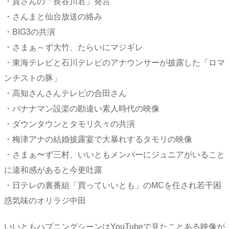
・貴さんの「長谷川君」発言
・さんまと仙台放送の絡み
・BIG3の共演
・さまぁ～ず大竹、たらいにマジギレ
・東海テレビと石川テレビのアナウンサーが披露した「ロマ
ンチストの豚」
・高知さんさんテレビの合田さん
・バナナマン設楽の勘違い素人時代の映像
・ダウンタウンとタモリ久々の共演
・梅津アナの結婚披露宴で大暴れするタモリの映像
・さまぁ〜ず三村、いいともメンバーにジュニアがいること
に違和感があると今更吐露
・日テレの裏番組「買っていいとも」のMCを任され若干困
惑気味のオリラジ中田
いいともハプニングシーンはYouTubeで見たことある映像が