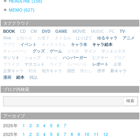
HEADLINE
(158)
MEMO
(627)
タグクラウド
BOOK
CD
CM
DVD
GAME
MOVIE
MUSIC
PC
TV
Web
お知らせ
お菓子
きぐるみ
はりぼて
ゆるキャラ
アニメ
アプリ
イベント
キャラコラム
キャラ本
キャラ絵本
キャンペーン
グッズ
ゲーム
コラボ
サイン
サンエックス
サンリオ
ショップ
テレビ
ハンバーガー
ピクサー
ブログ
プライズ
マスコット
ライブ
リバイバル
レポート
企業
企業キャラ
動画
地方キャラ
感想
懐かし
携帯
新キャラ
漫画
絵本
雑誌
ブログ内検索
アーカイブ
2026
1
2
3
4
5
6
7
2025
1
2
3
4
5
6
7
8
9
10
11
12