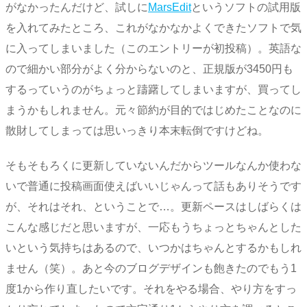
がなかったんだけど、試しに
MarsEdit
というソフトの試用版
を入れてみたところ、これがなかなかよくできたソフトで気
に入ってしまいました（このエントリーが初投稿）。英語な
ので細かい部分がよく分からないのと、正規版が3450円も
するっていうのがちょっと躊躇してしまいますが、買ってし
まうかもしれません。元々節約が目的ではじめたことなのに
散財してしまっては思いっきり本末転倒ですけどね。
そもそもろくに更新していないんだからツールなんか使わな
いで普通に投稿画面使えばいいじゃんって話もありそうです
が、それはそれ、ということで…。更新ペースはしばらくは
こんな感じだと思いますが、一応もうちょっとちゃんとした
いという気持ちはあるので、いつかはちゃんとするかもしれ
ません（笑）。あと今のブログデザインも飽きたのでもう1
度1から作り直したいです。それをやる場合、やり方をすっ