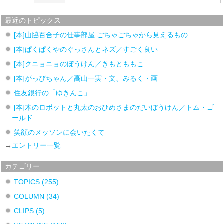
最近のトピックス
[本]山脇百合子の仕事部屋 ごちゃごちゃから見えるもの
[本]ぱくぱくやのぐっさんとネズ／すごく良い
[本]クニョニョのぼうけん／きもとももこ
[本]がっぴちゃん／高山一実・文、みるく・画
住友銀行の「ゆきんこ」
[本]木のロボットと丸太のおひめさまのだいぼうけん／トム・ゴ
ールド
笑顔のメッソンに会いたくて
→
エントリー一覧
カテゴリー
TOPICS
(255)
COLUMN
(34)
CLIPS
(5)