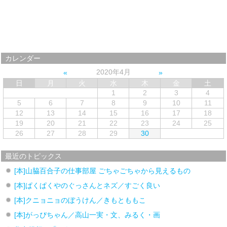
カレンダー
2020年4月
日
月
火
水
木
金
土
1
2
3
4
5
6
7
8
9
10
11
12
13
14
15
16
17
18
19
20
21
22
23
24
25
26
27
28
29
30
最近のトピックス
[本]山脇百合子の仕事部屋 ごちゃごちゃから見えるもの
[本]ぱくぱくやのぐっさんとネズ／すごく良い
[本]クニョニョのぼうけん／きもとももこ
[本]がっぴちゃん／高山一実・文、みるく・画