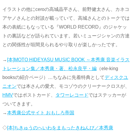
イラストの他にceroの高城晶平さん、前野健太さん、カネコ
アヤノさんとの対談が載っていて、高城さんとのトークでは
本の表紙にもなっている『WORLD RECORD』のジャケッ
トの裏話などが語られています。若いミュージシャンの方達
との関係性が垣間見られるやり取りが楽しかったです。
→
[本]MOTO HIDEYASU MUSIC BOOK ～本秀康 音楽イラス
トレーション集／本秀康・著、松永良平・編
（ele-king
booksの紹介ページ）…ちなみに先着特典として
ディスクユ
ニオン
では本さんの愛犬、モコゾウのクリーナークロスが、
HMV
ではポストカード、
タワーレコード
ではステッカーが
ついてきます。
→
本秀康公式サイト おもしろ帝国
◇
[本]ちきゅうのへいわをまもったきねんび／本秀康