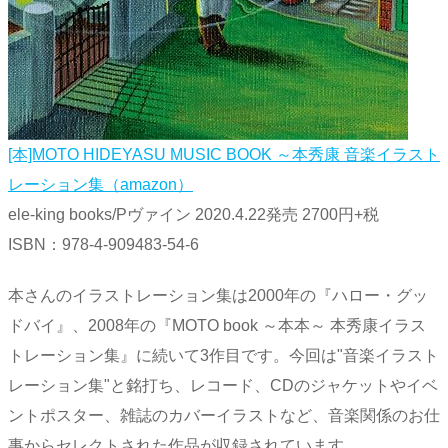
[本]MOTO HIDEYASU MUSIC BOOK ～本秀康 音楽イラスト
レーション集（amazon）
ele-king books/Pヴァイン 2020.4.22発売 2700円+税
ISBN：978-4-909483-54-6
本さんのイラストレーション集は2000年の『ハロー・グッ
ドバイ』、2008年の『MOTO book ～本本～ 本秀康イラス
トレーション集』に続いて3作目です。今回は"音楽イラスト
レーション集"と銘打ち、レコード、CDのジャケットやイベ
ントポスター、雑誌のカバーイラストなど、音楽関係のお仕
事からセレクトされた作品が収録されています。