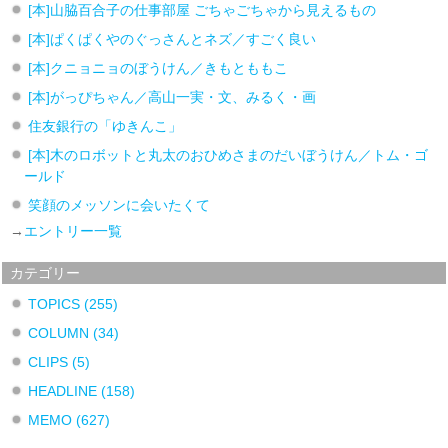
[本]山脇百合子の仕事部屋 ごちゃごちゃから見えるもの
[本]ぱくぱくやのぐっさんとネズ／すごく良い
[本]クニョニョのぼうけん／きもとももこ
[本]がっぴちゃん／高山一実・文、みるく・画
住友銀行の「ゆきんこ」
[本]木のロボットと丸太のおひめさまのだいぼうけん／トム・ゴ
ールド
笑顔のメッソンに会いたくて
→
エントリー一覧
カテゴリー
TOPICS
(255)
COLUMN
(34)
CLIPS
(5)
HEADLINE
(158)
MEMO
(627)