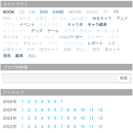
タグクラウド
BOOK
CD
CM
DVD
GAME
MOVIE
MUSIC
PC
TV
Web
お知らせ
お菓子
きぐるみ
はりぼて
ゆるキャラ
アニメ
アプリ
イベント
キャラコラム
キャラ本
キャラ絵本
キャンペーン
グッズ
ゲーム
コラボ
サイン
サンエックス
サンリオ
ショップ
テレビ
ハンバーガー
ピクサー
ブログ
プライズ
マスコット
ライブ
リバイバル
レポート
企業
企業キャラ
動画
地方キャラ
感想
懐かし
携帯
新キャラ
漫画
絵本
雑誌
ブログ内検索
アーカイブ
2026
1
2
3
4
5
6
7
2025
1
2
3
4
5
6
7
8
9
10
11
12
2024
1
2
3
4
5
6
7
8
9
10
11
12
2023
1
2
3
4
5
6
7
8
9
10
11
12