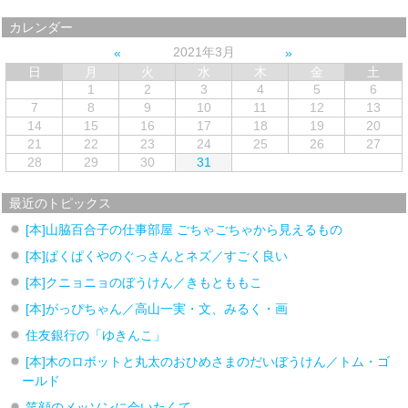
カレンダー
2021年3月
日
月
火
水
木
金
土
1
2
3
4
5
6
7
8
9
10
11
12
13
14
15
16
17
18
19
20
21
22
23
24
25
26
27
28
29
30
31
最近のトピックス
[本]山脇百合子の仕事部屋 ごちゃごちゃから見えるもの
[本]ぱくぱくやのぐっさんとネズ／すごく良い
[本]クニョニョのぼうけん／きもとももこ
[本]がっぴちゃん／高山一実・文、みるく・画
住友銀行の「ゆきんこ」
[本]木のロボットと丸太のおひめさまのだいぼうけん／トム・ゴ
ールド
笑顔のメッソンに会いたくて