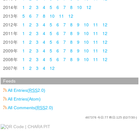
2014
1
2
3
4
5
6
7
8
10
12
2013
5
6
7
8
10
11
12
2012
1
2
3
4
5
6
7
8
9
10
11
12
2011
1
2
3
4
5
6
7
8
9
10
11
12
2010
1
2
3
4
5
6
7
8
9
10
11
12
2009
1
2
3
4
5
6
7
8
9
10
11
12
2008
1
2
3
4
5
6
7
8
9
10
11
12
2007
1
2
3
4
12
Feeds
All Entries(
RSS
2.0)
All Entries(Atom)
All Comments(
RSS
2.0)
467376
今日:
77
昨日:
125
(02/7/30-)