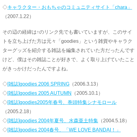
◇
キャラクター・おもちゃのコミュニティサイト「chara」
（2007.1.22）
その辺の経緯は↑のリンク先でも書いていますが、このサイ
トを立ち上げた方は元々「goodies」という雑貨やキャラク
ターグッズを紹介する雑誌を編集されていた方だったんです
けど、僕はその雑誌ことが好きで、よく取り上げていたこと
がきっかけだったんですよね。
◇
[雑誌]goodies 2006 SPRING
（2006.3.13）
◇
[雑誌]goodies 2005 AUTUMN
（2005.10.1）
◇
[雑誌]goodies2005年春号、巻頭特集シナモロール
（2005.2.18）
◇
[雑誌]goodies 2004年夏号、水森亜土特集
（2004.5.18）
◇
[雑誌]goodies 2004春号、「WE LOVE BANDAI！」