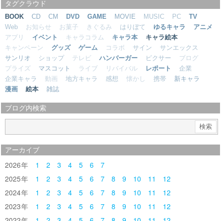
タグクラウド
BOOK
CD
CM
DVD
GAME
MOVIE
MUSIC
PC
TV
Web
お知らせ
お菓子
きぐるみ
はりぼて
ゆるキャラ
アニメ
アプリ
イベント
キャラコラム
キャラ本
キャラ絵本
キャンペーン
グッズ
ゲーム
コラボ
サイン
サンエックス
サンリオ
ショップ
テレビ
ハンバーガー
ピクサー
ブログ
プライズ
マスコット
ライブ
リバイバル
レポート
企業
企業キャラ
動画
地方キャラ
感想
懐かし
携帯
新キャラ
漫画
絵本
雑誌
ブログ内検索
アーカイブ
2026
1
2
3
4
5
6
7
2025
1
2
3
4
5
6
7
8
9
10
11
12
2024
1
2
3
4
5
6
7
8
9
10
11
12
2023
1
2
3
4
5
6
7
8
9
10
11
12
2022
1
2
3
4
5
6
7
8
9
10
11
12