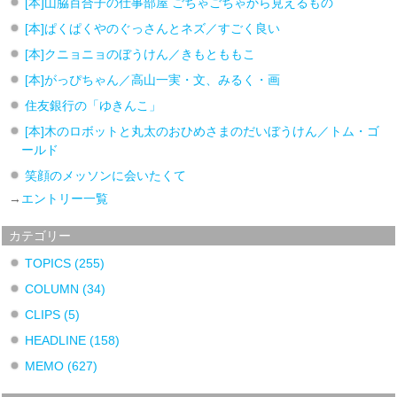
[本]山脇百合子の仕事部屋 ごちゃごちゃから見えるもの
[本]ぱくぱくやのぐっさんとネズ／すごく良い
[本]クニョニョのぼうけん／きもとももこ
[本]がっぴちゃん／高山一実・文、みるく・画
住友銀行の「ゆきんこ」
[本]木のロボットと丸太のおひめさまのだいぼうけん／トム・ゴ
ールド
笑顔のメッソンに会いたくて
→
エントリー一覧
カテゴリー
TOPICS
(255)
COLUMN
(34)
CLIPS
(5)
HEADLINE
(158)
MEMO
(627)