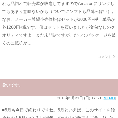
れも品切れで転売屋が跋扈してますのでAmazonにリンクし
てもあまり意味ないかも（ついでにソフトも品薄っぽい）。
なお、メーカー希望小売価格はセットが3000円+税、単品が
各1200円+税です。僕はセットを買いましたが文句なしのク
オリティですよ。まだ未開封ですが。だってパッケージを破
くのに抵抗が…。
コメント:0
暑いです。
2015年5月31日 (日) 17:59
MEMO
■5月も今日で終わりですね。5月といえば、このサイトを始
めたのも5月なので「○周年」の○の中の数字もプラス1にな