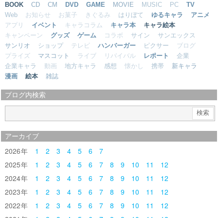
BOOK
CD
CM
DVD
GAME
MOVIE
MUSIC
PC
TV
Web
お知らせ
お菓子
きぐるみ
はりぼて
ゆるキャラ
アニメ
アプリ
イベント
キャラコラム
キャラ本
キャラ絵本
キャンペーン
グッズ
ゲーム
コラボ
サイン
サンエックス
サンリオ
ショップ
テレビ
ハンバーガー
ピクサー
ブログ
プライズ
マスコット
ライブ
リバイバル
レポート
企業
企業キャラ
動画
地方キャラ
感想
懐かし
携帯
新キャラ
漫画
絵本
雑誌
ブログ内検索
アーカイブ
2026
1
2
3
4
5
6
7
2025
1
2
3
4
5
6
7
8
9
10
11
12
2024
1
2
3
4
5
6
7
8
9
10
11
12
2023
1
2
3
4
5
6
7
8
9
10
11
12
2022
1
2
3
4
5
6
7
8
9
10
11
12