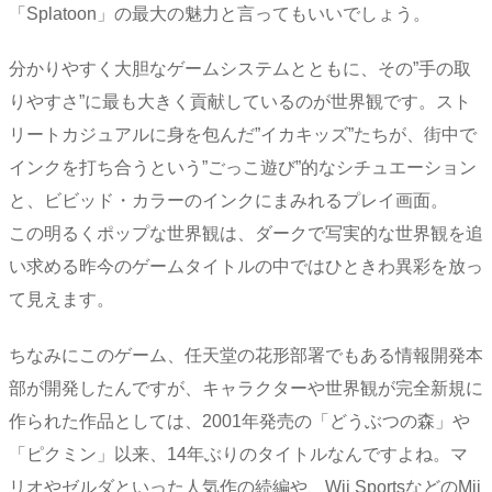
「Splatoon」の最大の魅力と言ってもいいでしょう。
分かりやすく大胆なゲームシステムとともに、その”手の取
りやすさ”に最も大きく貢献しているのが世界観です。スト
リートカジュアルに身を包んだ”イカキッズ”たちが、街中で
インクを打ち合うという”ごっこ遊び”的なシチュエーション
と、ビビッド・カラーのインクにまみれるプレイ画面。
この明るくポップな世界観は、ダークで写実的な世界観を追
い求める昨今のゲームタイトルの中ではひときわ異彩を放っ
て見えます。
ちなみにこのゲーム、任天堂の花形部署でもある情報開発本
部が開発したんですが、キャラクターや世界観が完全新規に
作られた作品としては、2001年発売の「どうぶつの森」や
「ピクミン」以来、14年ぶりのタイトルなんですよね。マ
リオやゼルダといった人気作の続編や、Wii SportsなどのMii