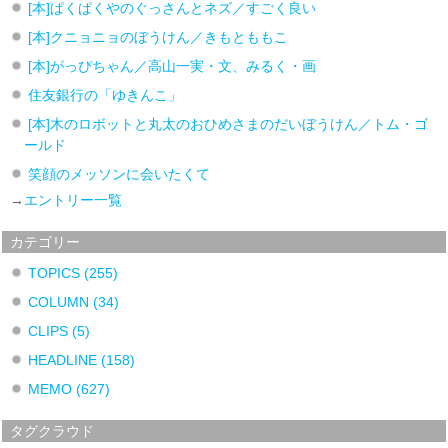
[本]ぱくぱくやのぐっさんとネズ／すごく良い
[本]クニョニョのぼうけん／きもとももこ
[本]がっぴちゃん／高山一実・文、みるく・画
住友銀行の「ゆきんこ」
[本]木のロボットと丸太のおひめさまのだいぼうけん／トム・ゴ
ールド
笑顔のメッソンに会いたくて
→
エントリー一覧
カテゴリー
TOPICS
(255)
COLUMN
(34)
CLIPS
(5)
HEADLINE
(158)
MEMO
(627)
タグクラウド