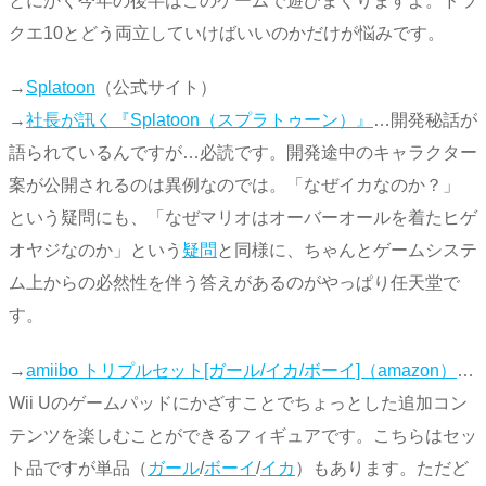
とにかく今年の後半はこのゲームで遊びまくりますよ。ドラ
クエ10とどう両立していけばいいのかだけが悩みです。
→
Splatoon
（公式サイト）
→
社長が訊く『Splatoon（スプラトゥーン）』
…開発秘話が
語られているんですが…必読です。開発途中のキャラクター
案が公開されるのは異例なのでは。「なぜイカなのか？」
という疑問にも、「なぜマリオはオーバーオールを着たヒゲ
オヤジなのか」という
疑問
と同様に、ちゃんとゲームシステ
ム上からの必然性を伴う答えがあるのがやっぱり任天堂で
す。
→
amiibo トリプルセット[ガール/イカ/ボーイ]（amazon）
…
Wii Uのゲームパッドにかざすことでちょっとした追加コン
テンツを楽しむことができるフィギュアです。こちらはセッ
ト品ですが単品（
ガール
/
ボーイ
/
イカ
）もあります。ただど