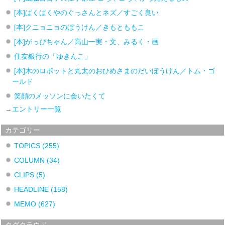
[本]ぱくぱくやのぐっさんとネズ／すごく良い
[本]クニョニョのぼうけん／きもとももこ
[本]がっぴちゃん／高山一実・文、みるく・画
住友銀行の「ゆきんこ」
[本]木のロボットと丸太のおひめさまのだいぼうけん／トム・ゴ
ールド
笑顔のメッソンに会いたくて
→
エントリー一覧
カテゴリー
TOPICS
(255)
COLUMN
(34)
CLIPS
(5)
HEADLINE
(158)
MEMO
(627)