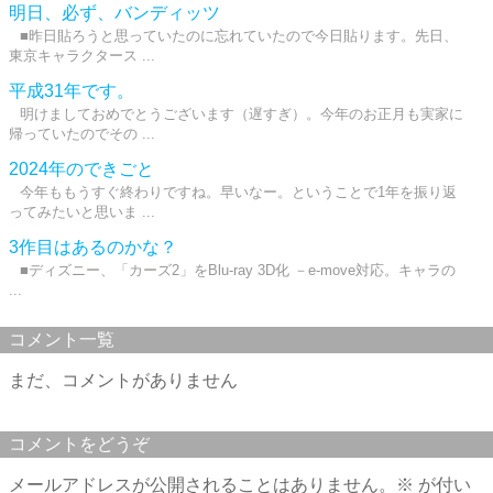
明日、必ず、バンディッツ
■昨日貼ろうと思っていたのに忘れていたので今日貼ります。先日、
東京キャラクタース ...
平成31年です。
明けましておめでとうございます（遅すぎ）。今年のお正月も実家に
帰っていたのでその ...
2024年のできごと
今年ももうすぐ終わりですね。早いなー。ということで1年を振り返
ってみたいと思いま ...
3作目はあるのかな？
■ディズニー、「カーズ2」をBlu-ray 3D化 －e-move対応。キャラの
...
コメント一覧
まだ、コメントがありません
コメントをどうぞ
メールアドレスが公開されることはありません。
※
が付い