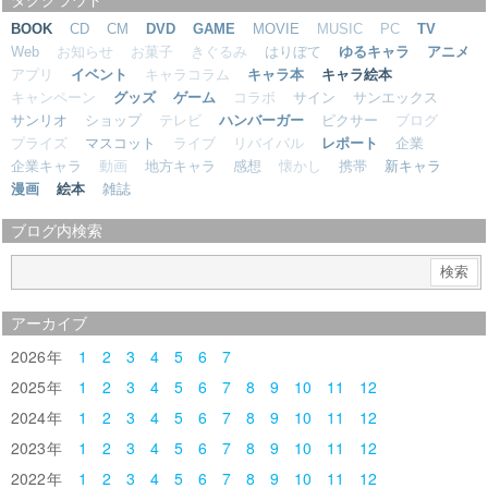
タグクラウド
BOOK
CD
CM
DVD
GAME
MOVIE
MUSIC
PC
TV
Web
お知らせ
お菓子
きぐるみ
はりぼて
ゆるキャラ
アニメ
アプリ
イベント
キャラコラム
キャラ本
キャラ絵本
キャンペーン
グッズ
ゲーム
コラボ
サイン
サンエックス
サンリオ
ショップ
テレビ
ハンバーガー
ピクサー
ブログ
プライズ
マスコット
ライブ
リバイバル
レポート
企業
企業キャラ
動画
地方キャラ
感想
懐かし
携帯
新キャラ
漫画
絵本
雑誌
ブログ内検索
アーカイブ
2026
1
2
3
4
5
6
7
2025
1
2
3
4
5
6
7
8
9
10
11
12
2024
1
2
3
4
5
6
7
8
9
10
11
12
2023
1
2
3
4
5
6
7
8
9
10
11
12
2022
1
2
3
4
5
6
7
8
9
10
11
12