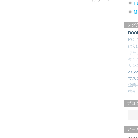
H
M
タグ
BOO
PC
はり
キャ
キャ
サン
ハン
マス
企業
携帯
ブロ
アー