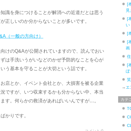
[
見
い知識を身につけることが解消への近道だとは思う
[
何が正しいのか分からないことが多いです。
い
[
&A（一般の方向け）
[
画
向けのQ&Aが公開されていますので、読んでおい
まずは手洗いうがいなどのかぜ予防的なことを心が
[
という基本を守ることが大切という話です。
ぼ
、お店とか、イベント会社とか、大損害を被る企業
→
エ
状況ですが、いつ収束するかも分からない中、本当
カテ
ります。何らかの救済があればいいんですが…。
T
るばかりです。
C
C
コメント:0