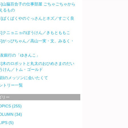
本]山脇百合子の仕事部屋 ごちゃごちゃから
えるもの
本]ぱくぱくやのぐっさんとネズ／すごく良
本]クニョニョのぼうけん／きもとももこ
本]がっぴちゃん／高山一実・文、みるく・
住友銀行の「ゆきんこ」
本]木のロボットと丸太のおひめさまのだい
うけん／トム・ゴールド
笑顔のメッソンに会いたくて
ントリー一覧
ゴリー
OPICS
(255)
OLUMN
(34)
LIPS
(5)