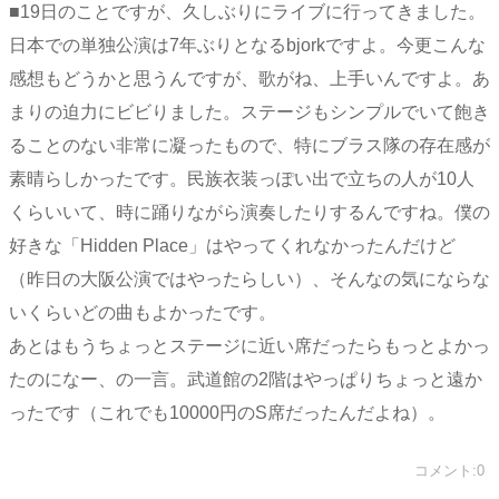
■19日のことですが、久しぶりにライブに行ってきました。
日本での単独公演は7年ぶりとなるbjorkですよ。今更こんな
感想もどうかと思うんですが、歌がね、上手いんですよ。あ
まりの迫力にビビりました。ステージもシンプルでいて飽き
ることのない非常に凝ったもので、特にブラス隊の存在感が
素晴らしかったです。民族衣装っぽい出で立ちの人が10人
くらいいて、時に踊りながら演奏したりするんですね。僕の
好きな「Hidden Place」はやってくれなかったんだけど
（昨日の大阪公演ではやったらしい）、そんなの気にならな
いくらいどの曲もよかったです。
あとはもうちょっとステージに近い席だったらもっとよかっ
たのになー、の一言。武道館の2階はやっぱりちょっと遠か
ったです（これでも10000円のS席だったんだよね）。
コメント:0