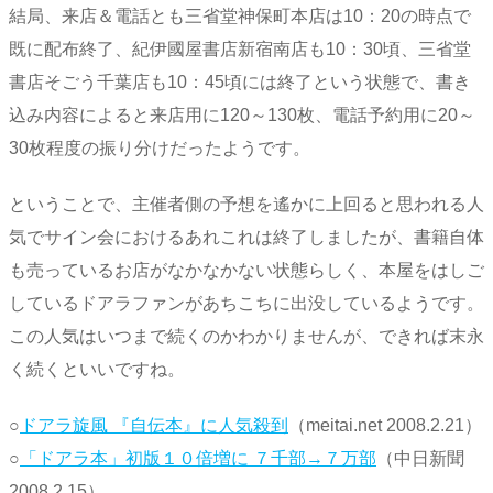
結局、来店＆電話とも三省堂神保町本店は10：20の時点で
既に配布終了、紀伊國屋書店新宿南店も10：30頃、三省堂
書店そごう千葉店も10：45頃には終了という状態で、書き
込み内容によると来店用に120～130枚、電話予約用に20～
30枚程度の振り分けだったようです。
ということで、主催者側の予想を遙かに上回ると思われる人
気でサイン会におけるあれこれは終了しましたが、書籍自体
も売っているお店がなかなかない状態らしく、本屋をはしご
しているドアラファンがあちこちに出没しているようです。
この人気はいつまで続くのかわかりませんが、できれば末永
く続くといいですね。
○
ドアラ旋風 『自伝本』に人気殺到
（meitai.net 2008.2.21）
○
「ドアラ本」初版１０倍増に ７千部→７万部
（中日新聞
2008.2.15）