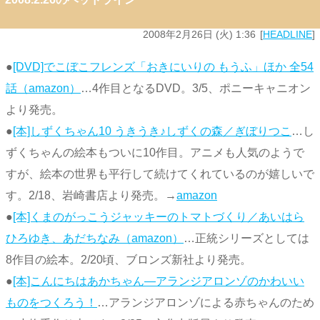
2008年2月26日 (火) 1:36
HEADLINE
●
[DVD]でこぼこフレンズ「おきにいりの もうふ」ほか 全54
話（amazon）
…4作目となるDVD。3/5、ポニーキャニオン
より発売。
●
[本]しずくちゃん10 うきうき♪しずくの森／ぎぼりつこ
…し
ずくちゃんの絵本もついに10作目。アニメも人気のようで
すが、絵本の世界も平行して続けてくれているのが嬉しいで
す。2/18、岩崎書店より発売。→
amazon
●
[本]くまのがっこうジャッキーのトマトづくり／あいはら
ひろゆき、あだちなみ（amazon）
…正統シリーズとしては
8作目の絵本。2/20頃、ブロンズ新社より発売。
●
[本]こんにちはあかちゃん―アランジアロンゾのかわいい
ものをつくろう！
…アランジアロンゾによる赤ちゃんのため