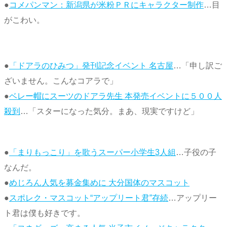
●
コメパンマン：新潟県が米粉ＰＲにキャラクター制作
…目
がこわい。
●
「ドアラのひみつ」発刊記念イベント 名古屋
…「申し訳ご
ざいません。こんなコアラで」
●
ベレー帽にスーツのドアラ先生 本発売イベントに５００人
殺到
…「スターになった気分。まあ、現実ですけど」
●
「まりもっこり」を歌うスーパー小学生3人組
…子役の子
なんだ。
●
めじろん人気を募金集めに 大分国体のマスコット
●
スポレク・マスコット“アップリート君”存続
…アップリー
ト君は僕も好きです。