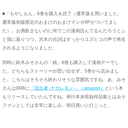
■「もやしもん」6巻を購入＆読了（通常版を買いました。
通常版初版限定のおまけのおまけマンガ4Pがついてまし
た）。お酒飲まないのに何でこの漫画読んでるんだろうとふ
と我に返りつつ。沢木の台詞はすっかりユズヒコの声で再生
されるようになりました。
同時に鈴木みそさんの「銭」6巻も購入して漫画デーでし
た。どちらもストーリーが思い出せず、5巻から読みまし
た。こちらはそろそろ終わりそうな雰囲気ですね。あ、みそ
さんは同時に
「流出者 -ナガレモノ-」（amazon）
という本
もリリースしていたんですね。単行本未収録作品集とはみそ
ファンとしては非常に楽しみ。明日買いに行こっと。