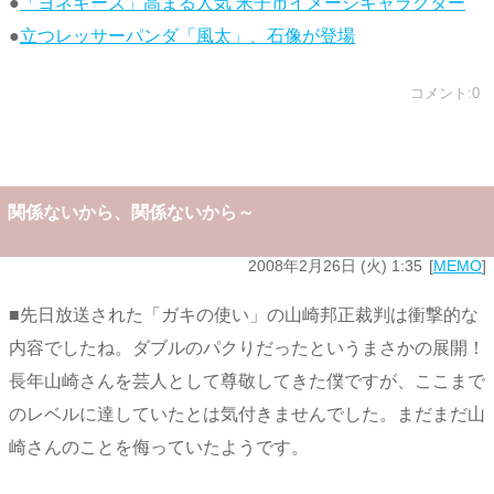
●
「ヨネギーズ」高まる人気 米子市イメージキャラクター
●
立つレッサーパンダ「風太」、石像が登場
コメント:0
関係ないから、関係ないから～
2008年2月26日 (火) 1:35
MEMO
■先日放送された「ガキの使い」の山崎邦正裁判は衝撃的な
内容でしたね。ダブルのパクりだったというまさかの展開！
長年山崎さんを芸人として尊敬してきた僕ですが、ここまで
のレベルに達していたとは気付きませんでした。まだまだ山
崎さんのことを侮っていたようです。