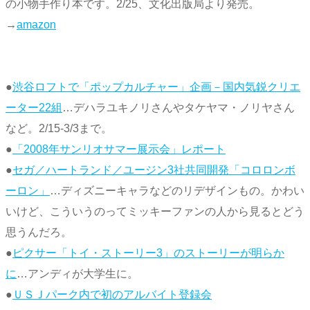
の小物手作り本です。2/25、文化出版局より発売。
→
amazon
●
渋谷ロフトで「ポップカルチャー」企画－国内気鋭クリエ
ーター22組
…デハラユキノリさんやタケヤマ・ノリヤさん
など。2/15-3/3まで。
●
「2008年サンリオサマー展示会」レポート
●
セガ／ハートランド／ユージン3社共同開発「コロロンボ
ーロン」
…ディズニーキャラなどのリデザインもの。かわい
いけど、こういうのってミッキーファンの人から見るとどう
思うんだろ。
●
ピクサー「トイ・ストーリー3」のストーリーが明らか
に
…アンディが大学生に。
●
ＵＳＪパーク内で初のアルバイト登録会