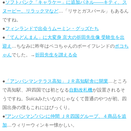
●
ソフトバンク「キャラケー」に追加パネル――キティ、ス
ヌーピー、リラックマなど
…「リサとガスパール」もあるん
ですね。
●
フィンランドで出会うムーミン・グッズたち
●
「てんどんまん」に大変身 京大の折田先生像 受験生を出
迎え
…ちなみに昨年はペコちゃんのボーイフレンドの
ポコち
ゃん
でした。→
折田先生を讃える会
●
「アンパンマンテラス高知」ＪＲ高知駅舎に開業
…ところ
で高知駅、JR四国では初となる
自動改札機
が設置されるそ
うですね。Suicaみたいなのじゃなくて普通のやつが初。四
国出身の僕もこれにはびっくり。
●
“アンパンマン”パンに仲間 ＪＲ四国グループ、４商品を追
加
…ウィリーウィンキー懐かしい。