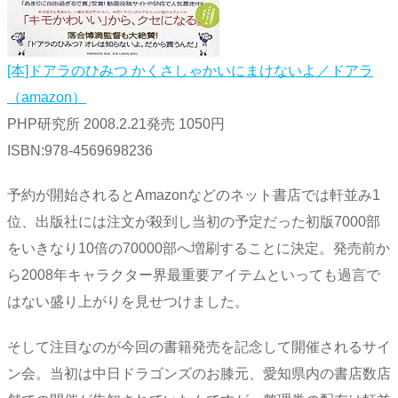
[本]ドアラのひみつ かくさしゃかいにまけないよ／ドアラ
（amazon）
PHP研究所 2008.2.21発売 1050円
ISBN:978-4569698236
予約が開始されるとAmazonなどのネット書店では軒並み1
位、出版社には注文が殺到し当初の予定だった初版7000部
をいきなり10倍の70000部へ増刷することに決定。発売前か
ら2008年キャラクター界最重要アイテムといっても過言で
はない盛り上がりを見せつけました。
そして注目なのが今回の書籍発売を記念して開催されるサイ
ン会。当初は中日ドラゴンズのお膝元、愛知県内の書店数店