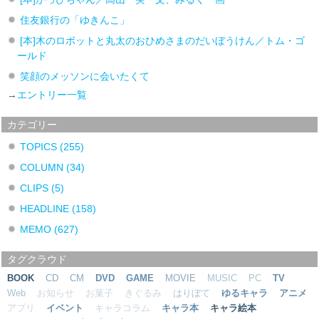
住友銀行の「ゆきんこ」
[本]木のロボットと丸太のおひめさまのだいぼうけん／トム・ゴ
ールド
笑顔のメッソンに会いたくて
→
エントリー一覧
カテゴリー
TOPICS
(255)
COLUMN
(34)
CLIPS
(5)
HEADLINE
(158)
MEMO
(627)
タグクラウド
BOOK
CD
CM
DVD
GAME
MOVIE
MUSIC
PC
TV
Web
お知らせ
お菓子
きぐるみ
はりぼて
ゆるキャラ
アニメ
アプリ
イベント
キャラコラム
キャラ本
キャラ絵本