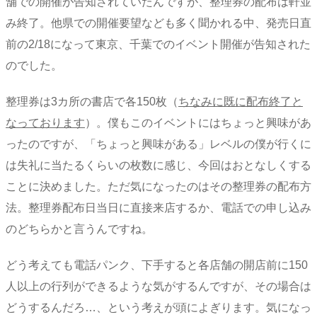
舗での開催が告知されていたんですが、整理券の配布は軒並
み終了。他県での開催要望なども多く聞かれる中、発売日直
前の2/18になって東京、千葉でのイベント開催が告知された
のでした。
整理券は3カ所の書店で各150枚（
ちなみに既に配布終了と
なっております
）。僕もこのイベントにはちょっと興味があ
ったのですが、「ちょっと興味がある」レベルの僕が行くに
は失礼に当たるくらいの枚数に感じ、今回はおとなしくする
ことに決めました。ただ気になったのはその整理券の配布方
法。整理券配布日当日に直接来店するか、電話での申し込み
のどちらかと言うんですね。
どう考えても電話パンク、下手すると各店舗の開店前に150
人以上の行列ができるような気がするんですが、その場合は
どうするんだろ…、という考えが頭によぎります。気になっ