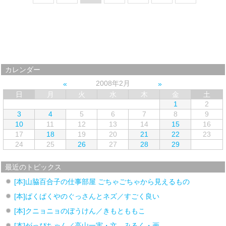
カレンダー
2008年2月
日
月
火
水
木
金
土
1
2
3
4
5
6
7
8
9
10
11
12
13
14
15
16
17
18
19
20
21
22
23
24
25
26
27
28
29
最近のトピックス
[本]山脇百合子の仕事部屋 ごちゃごちゃから見えるもの
[本]ぱくぱくやのぐっさんとネズ／すごく良い
[本]クニョニョのぼうけん／きもとももこ
[本]がっぴちゃん／高山一実・文、みるく・画