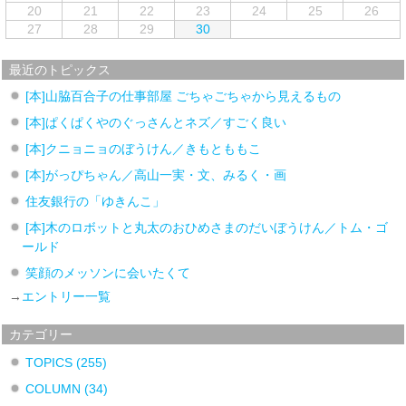
20
21
22
23
24
25
26
27
28
29
30
最近のトピックス
[本]山脇百合子の仕事部屋 ごちゃごちゃから見えるもの
[本]ぱくぱくやのぐっさんとネズ／すごく良い
[本]クニョニョのぼうけん／きもとももこ
[本]がっぴちゃん／高山一実・文、みるく・画
住友銀行の「ゆきんこ」
[本]木のロボットと丸太のおひめさまのだいぼうけん／トム・ゴ
ールド
笑顔のメッソンに会いたくて
→
エントリー一覧
カテゴリー
TOPICS
(255)
COLUMN
(34)