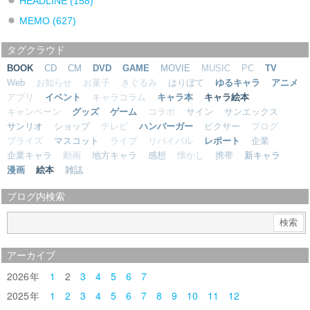
HEADLINE
(158)
MEMO
(627)
タグクラウド
BOOK
CD
CM
DVD
GAME
MOVIE
MUSIC
PC
TV
Web
お知らせ
お菓子
きぐるみ
はりぼて
ゆるキャラ
アニメ
アプリ
イベント
キャラコラム
キャラ本
キャラ絵本
キャンペーン
グッズ
ゲーム
コラボ
サイン
サンエックス
サンリオ
ショップ
テレビ
ハンバーガー
ピクサー
ブログ
プライズ
マスコット
ライブ
リバイバル
レポート
企業
企業キャラ
動画
地方キャラ
感想
懐かし
携帯
新キャラ
漫画
絵本
雑誌
ブログ内検索
アーカイブ
2026
1
2
3
4
5
6
7
2025
1
2
3
4
5
6
7
8
9
10
11
12