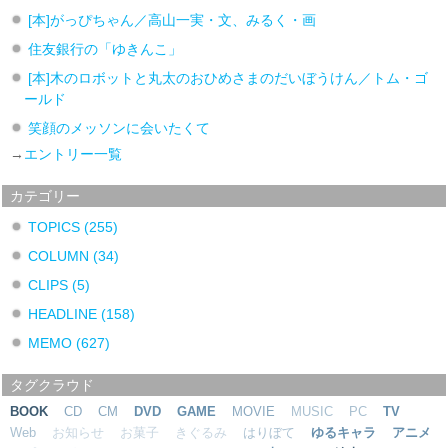
[本]がっぴちゃん／高山一実・文、みるく・画
住友銀行の「ゆきんこ」
[本]木のロボットと丸太のおひめさまのだいぼうけん／トム・ゴ
ールド
笑顔のメッソンに会いたくて
→
エントリー一覧
カテゴリー
TOPICS
(255)
COLUMN
(34)
CLIPS
(5)
HEADLINE
(158)
MEMO
(627)
タグクラウド
BOOK
CD
CM
DVD
GAME
MOVIE
MUSIC
PC
TV
Web
お知らせ
お菓子
きぐるみ
はりぼて
ゆるキャラ
アニメ