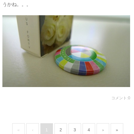
うかね。。。
コメント:0
«
‹
1
2
3
4
›
»