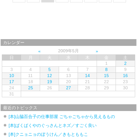
カレンダー
2009年5月
日
月
火
水
木
金
土
1
2
3
4
5
6
7
8
9
10
11
12
13
14
15
16
17
18
19
20
21
22
23
24
25
26
27
28
29
30
31
最近のトピックス
[本]山脇百合子の仕事部屋 ごちゃごちゃから見えるもの
[本]ぱくぱくやのぐっさんとネズ／すごく良い
[本]クニョニョのぼうけん／きもとももこ