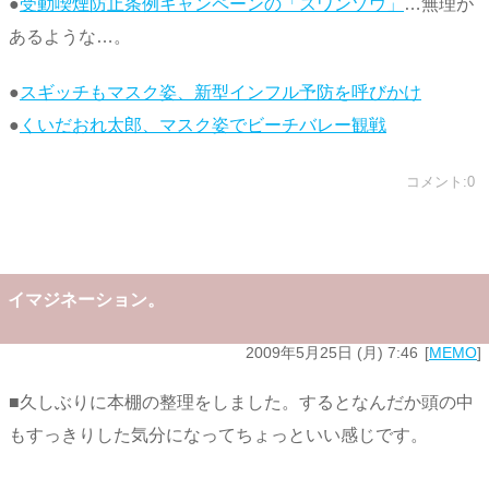
●
受動喫煙防止条例キャンペーンの「スワンゾウ」
…無理が
あるような…。
●
スギッチもマスク姿、新型インフル予防を呼びかけ
●
くいだおれ太郎、マスク姿でビーチバレー観戦
コメント:0
イマジネーション。
2009年5月25日 (月) 7:46
MEMO
■久しぶりに本棚の整理をしました。するとなんだか頭の中
もすっきりした気分になってちょっといい感じです。