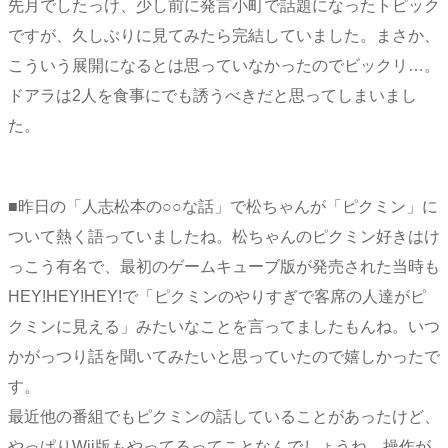
先月でしたっけ、少し前に発言小町で話題になったトピック
ですが、久しぶりに見てみたら完結していました。まさか、
こういう展開になるとは思っていなかったのでビックリ…。
ドアラは2人を食事にでも誘うべきだと思ってしまいまし
た。
■昨日の「人志松本の○○な話」で松ちゃんが「ピクミン」に
ついて熱く語っていましたね。松ちゃんのピクミン好きはけ
っこう有名で、最初のゲームキューブ版が発売された当時も
HEY!HEY!HEY!で「ピクミンのやりすぎで客席の人達がピ
クミンに見える」みたいなことを言ってましたもんね。いつ
かがっつり話を聞いてみたいと思っていたので嬉しかったで
す。
最近他の番組でもピクミンの話していることがあったけど、
やっぱりWii版もやってるってことなんでしょうね。操作が