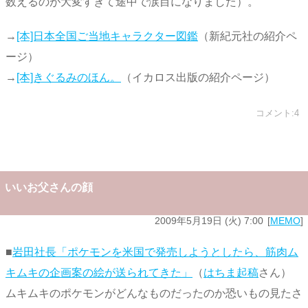
数えるのが大変すぎて途中で涙目になりました）。
→
[本]日本全国ご当地キャラクター図鑑
（新紀元社の紹介ペ
ージ）
→
[本]きぐるみのほん。
（イカロス出版の紹介ページ）
コメント:4
いいお父さんの顔
2009年5月19日 (火) 7:00
MEMO
■
岩田社長「ポケモンを米国で発売しようとしたら、筋肉ム
キムキの企画案の絵が送られてきた」
（
はちま起稿
さん）
ムキムキのポケモンがどんなものだったのか恐いもの見たさ