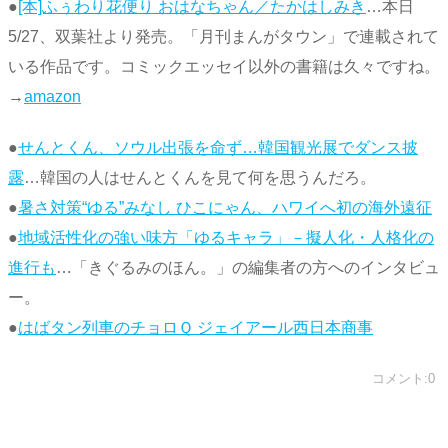
●
[本]ふぅわり花便り おはなちゃん／たかはしみき
…本日
5/27、双葉社より発売。「月刊まんがタウン」で連載されて
いる作品です。コミックエッセイ以外の書籍は久々ですね。
→
amazon
●
せんとくん、ソウル出張を命ず…韓国観光展でダンス披
露
…韓国の人はせんとくんを見て何を思うんだろ。
●
暑さ対策“ゆる”みなし ひこにゃん、ハワイへ初の海外遠征
●
地域活性化の強い味方「ゆるキャラ」－擬人化・人格化の
進行も
…「きぐるみのほん。」の編集者の方へのインタビュ
ー。
●
はばタン列車のチョロＱ ジェイアール西日本商事
コメント:0