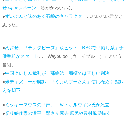
せ♪キャンペーン
…歌がかわいいな。
●
ずいぶんと味のある石鹸のキャラクター
…ハレハレ君かと
思った。
●
めざせ、『テレタビーズ』級ヒット―BBCで「癒し系」子
供番組がスタート
…「Waybuloo（ウェイブルー）」という
番組。
●
中国クレしん裁判が一部終結。商標では苦しい判決
●
米ディズニーが勝訴－「くまのプーさん」使用権めぐる訴
えを却下
●
ミッキーマウスの「声」、Ｗ・オルウィン氏が死去
●
切り絵作家の滝平二郎さん死去 庶民や農村風景描く