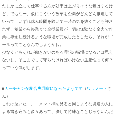
たしかに立って仕事する方が効率は上がりそうな気はするけ
ど、でもなー。仮にこういう改革を企業がどんどん推進して
いって、いずれ休み時間を除いて一時の気を抜くことも許さ
れず、始業から終業まで全従業員が一切の無駄なく全力で作
業に専念し続けるような職場が完成したとしたら、それがゴ
ールってことなんでしょうかね。
少なくともそれが働きがいのある理想の職場になるとは思え
ないし、そこまでして守らなければいけない生産性って何？
っていう気がします。
■
カーチャンが統合失調症になったようです
（
ワラノート
さ
ん）
これは泣いた…。コメント欄を見ると同じような境遇の人に
よる書き込みも多々あって、決して特殊なことじゃないんだ