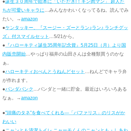
●
誕生３０周年で絵本に「いただき!！キン肉マン」 超人た
ちが可愛いキャラに
…みんなかわいくなってるね。読んでみ
たい。→
amazon
●
ケンタッキー、『スージー・ズーとラン♪ラン♪ ランチグッ
ズ』付スマイルセット
…5/21から。
●
『ハローキティ誕生35周年記念貨』5月25日（月）より国
内販売開始
…やっぱり福井の山田さんは全種類買うのかな
ぁ。
●
ハローキティおべんとうねんどセット
…ねんどでキャラ弁
が作れます。
●
パンダバンク
…パンダと一緒に貯金。最近はいろいろある
なぁ。→
amazon
●
”頭痛のタネ”を食べてくれる―「バファリス」のリスがか
わいい
●
ニャンとも清潔トイレ ニャーモくんのニャンとも・しあわ