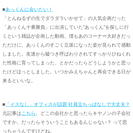
■
あっくんに会いたい！
「とんねるずの生でダラダラいかせて」の人気企画だった
「あっくん十番勝負」に出演していた”あっくん”を探しに行
くという雑誌が企画した動画。僕もあのコーナー大好きだっ
ただけに、あっくんのすごく立派になった姿が見られて感動
しました。友達から嘘つき呼ばわりされてすっかりひねくれ
た性格に育ってしまった、とかだったらどうしようかと思っ
たけどほっとしました。いつかみえちゃんと再会できる日が
来るといいな。
■
「イスなし」オフィスが話題 社員立ちっぱなしで大丈夫？
元記事は
こちら
。どこの会社かと思ったらキヤノンの子会社
ですか。だったらそういうこともあるんじゃない？ って思
っちゃうんですけどね。