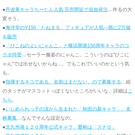
●
丹波竜キャラちーたん人気 完売間近で追加発注
…作るの大
変そう。
●
海洋堂のY150「たねまる」フィギュアが人気―既に2万個
を販売
●
「ひこねのよいにゃんこ」と横浜開港150周年キャラのコ
ラボ待受
…セーラー服姿のにゃんこ。こういうのは”ひこに
ゃん”では出せないからね…。でもこれでいいのかという気
も。
●
指揮するネコである。名前はまだない、ので募集する
…絵
のタッチがマスコットっぽくないところがいいな。詳細は
こ
ちら
。
●
いじめられっ子の涙から生まれた「秋田の新キャラ」、名
称募集
…なんでそんな設定なの。
●
北九州港１２０周年公式キャラ、愛称は「スナＱ」