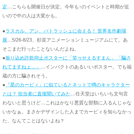
定
…こちらも開催日が決定。今年も↑のイベントと時期が近
いので中の人は大変かも。
●
ラスカル、アン、パトラッシュに会える！ 世界名作劇場
展
…5/26-8/23、杉並アニメーションミュージアムにて。あ
そこまだ行ったことないんだよね。
●
振り込め詐欺抑止ポスターに「笑ゥせえるすまん」 「騙さ
れてますねェ…」
…インパクトのあるいいポスター。でも福
蔵の方に騙されそう。
●
『星のカービィ』に似ているとネットで噂のキャラクター
とは？ 担当者に直接聞いてみた
…任天堂はいちいち文句言
わないと思うけど…これはかなり悪質な部類に入るんじゃな
いかなぁ。まさかデザインした人までカービィを知らなかっ
た、なんてことはないよね？