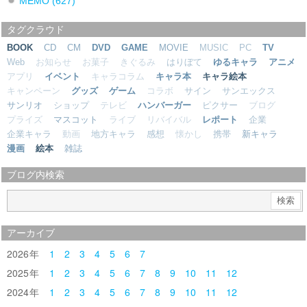
MEMO
(627)
タグクラウド
BOOK
CD
CM
DVD
GAME
MOVIE
MUSIC
PC
TV
Web
お知らせ
お菓子
きぐるみ
はりぼて
ゆるキャラ
アニメ
アプリ
イベント
キャラコラム
キャラ本
キャラ絵本
キャンペーン
グッズ
ゲーム
コラボ
サイン
サンエックス
サンリオ
ショップ
テレビ
ハンバーガー
ピクサー
ブログ
プライズ
マスコット
ライブ
リバイバル
レポート
企業
企業キャラ
動画
地方キャラ
感想
懐かし
携帯
新キャラ
漫画
絵本
雑誌
ブログ内検索
アーカイブ
2026
1
2
3
4
5
6
7
2025
1
2
3
4
5
6
7
8
9
10
11
12
2024
1
2
3
4
5
6
7
8
9
10
11
12