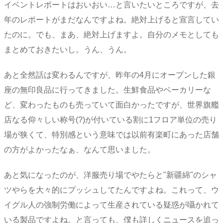
イベントレポートはおいおい…と言いたいところですが、去
年のレポートがまだなんですよね。絶対上げると宣言してい
たのに。でも、まあ、絶対上げますよ。自分のメモとしても
まとめておきたいし。うん、うん。
あと全然話は変わるんですが、昨年の4月にオープンした銀
座の無印良品に行ってきました。生鮮食品やベーカリーな
ど、変わったものも売っていて面白かったですが、世界旗艦
店なる仰々しい称号(?)が付いている割に1フロア単位の売り
場が狭くて、特別感という意味では以前有楽町にあった店舗
の方がよかったなぁ、なんて思いました。
あと気になったのが、洋服売り場でやたらと"新疆綿"のシャ
ツやらを大々的にプッシュしてたんですよね。これって、ウ
イグル人の強制労働によって生産されている疑惑が囁かれて
いる製品ですよね。と言っても、僕も詳しくニュースを追っ