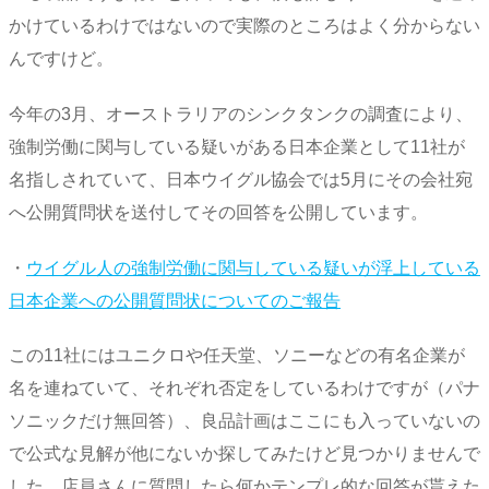
かけているわけではないので実際のところはよく分からない
んですけど。
今年の3月、オーストラリアのシンクタンクの調査により、
強制労働に関与している疑いがある日本企業として11社が
名指しされていて、日本ウイグル協会では5月にその会社宛
へ公開質問状を送付してその回答を公開しています。
・
ウイグル人の強制労働に関与している疑いが浮上している
日本企業への公開質問状についてのご報告
この11社にはユニクロや任天堂、ソニーなどの有名企業が
名を連ねていて、それぞれ否定をしているわけですが（パナ
ソニックだけ無回答）、良品計画はここにも入っていないの
で公式な見解が他にないか探してみたけど見つかりませんで
した。店員さんに質問したら何かテンプレ的な回答が貰えた