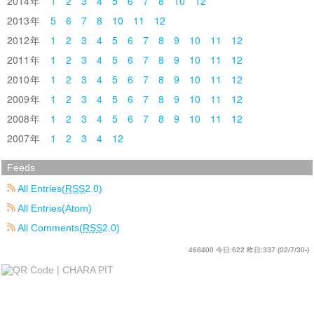
2014
1
2
3
4
5
6
7
8
10
12
2013
5
6
7
8
10
11
12
2012
1
2
3
4
5
6
7
8
9
10
11
12
2011
1
2
3
4
5
6
7
8
9
10
11
12
2010
1
2
3
4
5
6
7
8
9
10
11
12
2009
1
2
3
4
5
6
7
8
9
10
11
12
2008
1
2
3
4
5
6
7
8
9
10
11
12
2007
1
2
3
4
12
Feeds
All Entries(
RSS
2.0)
All Entries(Atom)
All Comments(
RSS
2.0)
468400
今日:
622
昨日:
337
(02/7/30-)