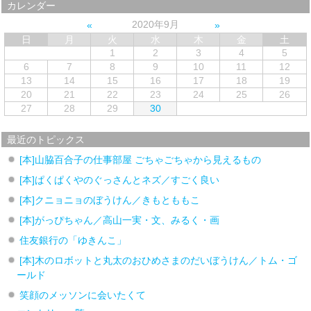
カレンダー
2020年9月
日
月
火
水
木
金
土
1
2
3
4
5
6
7
8
9
10
11
12
13
14
15
16
17
18
19
20
21
22
23
24
25
26
27
28
29
30
最近のトピックス
[本]山脇百合子の仕事部屋 ごちゃごちゃから見えるもの
[本]ぱくぱくやのぐっさんとネズ／すごく良い
[本]クニョニョのぼうけん／きもとももこ
[本]がっぴちゃん／高山一実・文、みるく・画
住友銀行の「ゆきんこ」
[本]木のロボットと丸太のおひめさまのだいぼうけん／トム・ゴ
ールド
笑顔のメッソンに会いたくて