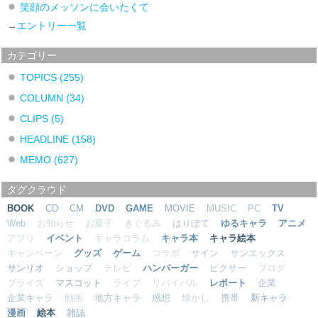
笑顔のメッソンに会いたくて
→
エントリー一覧
カテゴリー
TOPICS
(255)
COLUMN
(34)
CLIPS
(5)
HEADLINE
(158)
MEMO
(627)
タグクラウド
BOOK
CD
CM
DVD
GAME
MOVIE
MUSIC
PC
TV
Web
お知らせ
お菓子
きぐるみ
はりぼて
ゆるキャラ
アニメ
アプリ
イベント
キャラコラム
キャラ本
キャラ絵本
キャンペーン
グッズ
ゲーム
コラボ
サイン
サンエックス
サンリオ
ショップ
テレビ
ハンバーガー
ピクサー
ブログ
プライズ
マスコット
ライブ
リバイバル
レポート
企業
企業キャラ
動画
地方キャラ
感想
懐かし
携帯
新キャラ
漫画
絵本
雑誌