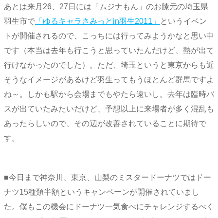
あとは来月26、27日には「ムジナもん」のお膝元の埼玉県
羽生市で
「ゆるキャラさみっとin羽生2011」
というイベン
トが開催されるので、こっちには行ってみようかなと思い中
です（本当は去年も行こうと思っていたんだけど、熱が出て
行けなかったのでした）。ただ、埼玉というと東京からも近
そうなイメージがあるけど羽生ってもうほとんど群馬ですよ
ね～。しかも駅から会場までもやたら遠いし。去年は臨時バ
スが出ていたみたいだけど、予想以上に来場者が多く混乱も
あったらしいので、その辺が改善されていることに期待で
す。
■今日まで神奈川、東京、山梨のミスタードーナツではドー
ナツ15種類半額というキャンペーンが開催されていまし
た。僕もこの機会にドーナツ一気食べにチャレンジするべく