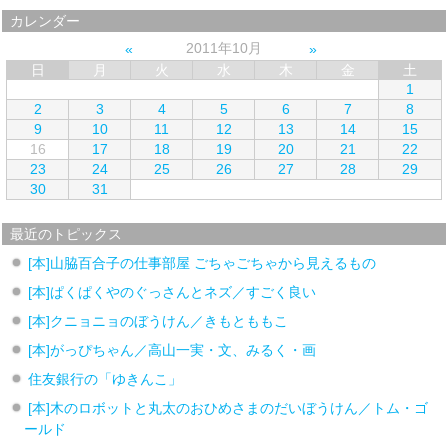
カレンダー
2011年10月
日
月
火
水
木
金
土
1
2
3
4
5
6
7
8
9
10
11
12
13
14
15
16
17
18
19
20
21
22
23
24
25
26
27
28
29
30
31
最近のトピックス
[本]山脇百合子の仕事部屋 ごちゃごちゃから見えるもの
[本]ぱくぱくやのぐっさんとネズ／すごく良い
[本]クニョニョのぼうけん／きもとももこ
[本]がっぴちゃん／高山一実・文、みるく・画
住友銀行の「ゆきんこ」
[本]木のロボットと丸太のおひめさまのだいぼうけん／トム・ゴ
ールド