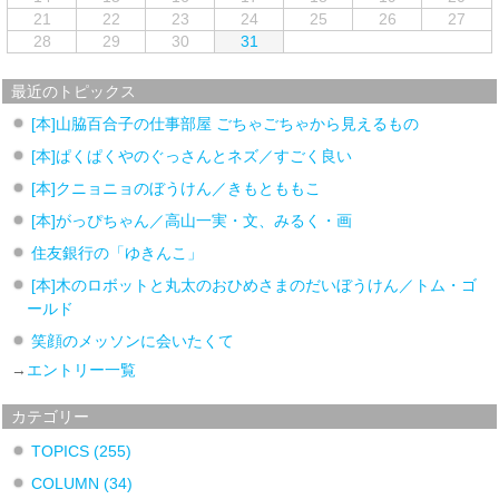
21
22
23
24
25
26
27
28
29
30
31
最近のトピックス
[本]山脇百合子の仕事部屋 ごちゃごちゃから見えるもの
[本]ぱくぱくやのぐっさんとネズ／すごく良い
[本]クニョニョのぼうけん／きもとももこ
[本]がっぴちゃん／高山一実・文、みるく・画
住友銀行の「ゆきんこ」
[本]木のロボットと丸太のおひめさまのだいぼうけん／トム・ゴ
ールド
笑顔のメッソンに会いたくて
→
エントリー一覧
カテゴリー
TOPICS
(255)
COLUMN
(34)