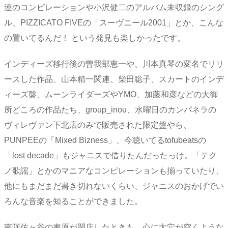
連のコンピレーションや小沢健二のアルバム未収録のシング
ル、PIZZICATO FIVEの「スーヴニール2001」とか、こんな
の置いてるんだ！ という発見も楽しかったです。
インディーズ移行後の曽我部恵一や、川本真琴の変名でリリ
ースした作品、山本精一関連、柴田聡子、スカートのインデ
ィーズ盤、ムーンライダーズやYMO、加藤和彦などの大御
所どころの作品たち、group_inou、水曜日のカンパネラの
ヴィレヴァン下北店のみで販売された限定盤やら、
PUNPEEの「Mixed Bizness」、今聴いてるtofubeatsの
「lost decade」もジャニスで借りたんだったっけ。「テク
ノ歌謡」とかのマニアなコンピレーションも揃っていたり、
他にもまだまだ書き切れないくらい、ジャニスのおかげでい
ろんな音楽を知ることができました。
南阿佐ヶ谷の書原が閉店したときも、心に大穴が空くような