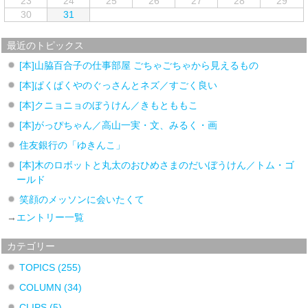
23
24
25
26
27
28
29
30
31
最近のトピックス
[本]山脇百合子の仕事部屋 ごちゃごちゃから見えるもの
[本]ぱくぱくやのぐっさんとネズ／すごく良い
[本]クニョニョのぼうけん／きもとももこ
[本]がっぴちゃん／高山一実・文、みるく・画
住友銀行の「ゆきんこ」
[本]木のロボットと丸太のおひめさまのだいぼうけん／トム・ゴ
ールド
笑顔のメッソンに会いたくて
→
エントリー一覧
カテゴリー
TOPICS
(255)
COLUMN
(34)
CLIPS
(5)