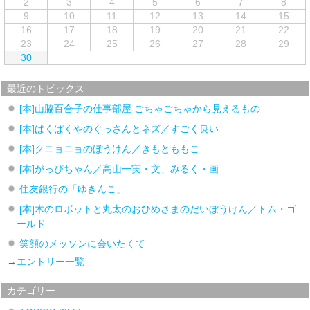
2
3
4
5
6
7
8
9
10
11
12
13
14
15
16
17
18
19
20
21
22
23
24
25
26
27
28
29
30
最近のトピックス
[本]山脇百合子の仕事部屋 ごちゃごちゃから見えるもの
[本]ぱくぱくやのぐっさんとネズ／すごく良い
[本]クニョニョのぼうけん／きもとももこ
[本]がっぴちゃん／高山一実・文、みるく・画
住友銀行の「ゆきんこ」
[本]木のロボットと丸太のおひめさまのだいぼうけん／トム・ゴ
ールド
笑顔のメッソンに会いたくて
→
エントリー一覧
カテゴリー