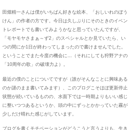
田畑精一さんは僕がいちばん好きな絵本、「おしいれのぼう
けん」の作者の方です。今日は久しぶりにそのときのイベン
トレポートでも書いてみようかなと思っていたんですが、
「モヤモヤさまぁ～ず2」のスペシャルとか見ていたら、い
つの間にか1日が終わってしまったので書けませんでした。
ということでまた今度の機会に…（それにしても狩野アナの
「10周年の歌」の破壊力よ）。
最近の僕のことについてですが（誰がそんなことに興味ある
のか謎のまま書いてみます）、このブログこそほぼ更新停止
状態が続いているものの、水面下では一時期よりもいい感じ
に整いつつあるというか、頭の中にずっとかかっていた霧が
少しだけ晴れた感じがしています。
ブログを書くモチベーションがどうこうと言うよりも、生き