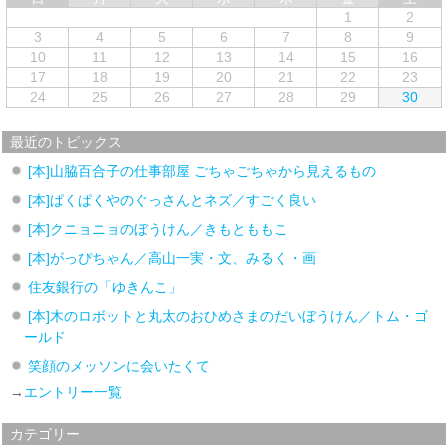
1
2
3
4
5
6
7
8
9
10
11
12
13
14
15
16
17
18
19
20
21
22
23
24
25
26
27
28
29
30
最近のトピックス
[本]山脇百合子の仕事部屋 ごちゃごちゃから見えるもの
[本]ぱくぱくやのぐっさんとネズ／すごく良い
[本]クニョニョのぼうけん／きもとももこ
[本]がっぴちゃん／高山一実・文、みるく・画
住友銀行の「ゆきんこ」
[本]木のロボットと丸太のおひめさまのだいぼうけん／トム・ゴ
ールド
笑顔のメッソンに会いたくて
→
エントリー一覧
カテゴリー