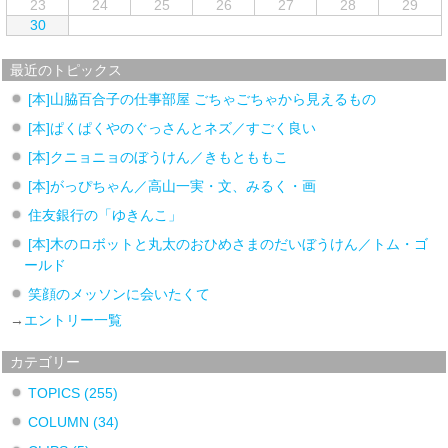
23
24
25
26
27
28
29
30
最近のトピックス
[本]山脇百合子の仕事部屋 ごちゃごちゃから見えるもの
[本]ぱくぱくやのぐっさんとネズ／すごく良い
[本]クニョニョのぼうけん／きもとももこ
[本]がっぴちゃん／高山一実・文、みるく・画
住友銀行の「ゆきんこ」
[本]木のロボットと丸太のおひめさまのだいぼうけん／トム・ゴ
ールド
笑顔のメッソンに会いたくて
→
エントリー一覧
カテゴリー
TOPICS
(255)
COLUMN
(34)