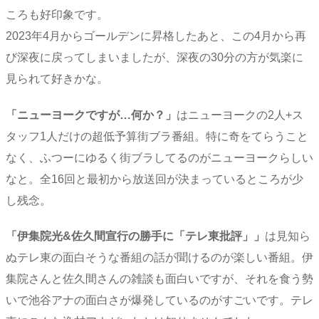
ころも好印象です。
2023年4月からゴールデンに昇格したあと、この4月から再
び深夜に戻ってしまいましたが、深夜の30分の方が気楽に
見られて好きかな。
「ニューヨークですが…何か？」
はニューヨークの2人+ス
タッフ1人だけの超低予算街ブラ番組。特に奇をてらうこと
なく、ふつーにゆるく街ブラしてるのがニューヨークらしい
なと。全16回と最初から放送回が決まっているところが少
し残念。
「伊集院光&佐久間宣行の勝手に「テレ東批評」」
は見知ら
ぬテレ東の面白そうな番組の話が聞けるのが楽しい番組。伊
集院さんと佐久間さんの雑談も面白いですが、それを食う勢
いで池谷アナの面白さが爆発しているのがすごいです。テレ