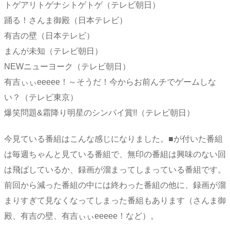
トゲアリトゲナシトゲトゲ（テレビ朝日）
踊る！さんま御殿（日本テレビ）
有吉の壁（日本テレビ）
まんが未知（テレビ朝日）
NEWニューヨーク（テレビ朝日）
有吉ぃぃeeeee！～そうだ！今からお前んチでゲームしな
い？（テレビ東京）
爆笑問題&霜降り明星のシンパイ賞!!（テレビ朝日）
今見ている番組はこんな感じになりました。■が付いた番組
は毎週ちゃんと見ている番組で、無印の番組は興味のない回
は飛ばしているか、録画が溜まってしまっている番組です。
前回から減った番組の中には終わった番組の他に、録画が溜
まりすぎて見なくなってしまった番組もあります（さんま御
殿、有吉の壁、有吉ぃぃeeeee！など）。