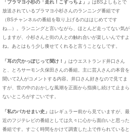
「ブラマヨ小杉の「走れ！こすっちょ」」
はBSよしもとで
放送されているブラマヨ小杉さんのランニング番組です
（BSチャンネルの番組を取り上げるのははじめてです
ね…）。ランニングと言いながら、ほとんど走ってない気が
しますが、小杉さんと街の人との触れ合いが楽しいんですよ
ね。あとはもう少し痩せてくれると言うことなしです。
「耳の穴かっぽじって聞け！」
はウエストランド井口さん
と、とろサーモン久保田さんの番組。主に芸人さんの本音を
聞いて2人がコメントする内容。井口さん好きなので見てま
すが、世の中のおかしな風潮を正面から指摘し続けて止まら
ないところがすごいです。
「私のバカせまい史」
はレギュラー前から見ていますが、最
近のフジテレビの番組としては久々に心から面白いと思った
番組です。すごく時間をかけて調査した上で作られていると