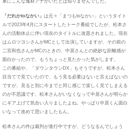
東にこんな逸材アナがいたとは知りませんでした。
「だれかtoなかい」
は元々「まつもtoなかい」というタイト
ルで2023年4月にスタートしたトーク番組でしたが、松本さ
んの活動休止に伴い現在のタイトルに改題されました。現在
はムロツヨシさんがMCとして出演していますが、その前の
二宮和也さんがMCのときの、中居さんとの絶妙な距離感が
面白かったので、もうちょっと見たかった気がします。
この番組や、「ダウンタウンDX」もそうですが、松本さん
目当てで見ていたので、もう見る必要はないと言えばないの
ですが、見ると別に今までと同じ感じで楽しく見てしまえる
のが不思議です。松本さんがいなくなって中居さんが明らか
にギア上げて気合い入りましたよね。やっぱり中居くん面白
いなって改めて思いましたもん。
松本さんの件は裁判が進行中ですが、どうなるんでしょう