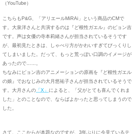
（YouTube）
こちらもP&G、「アリエールMiRAi」という商品のCMで
す。大泉洋さんと共演するのは『ど根性ガエル』のピョン吉
です。声は女優の寺本莉緒さんが担当されているそうです
が、最初見たときは、しゃべり方がかわいすぎてびっくりし
てしまいました。だって、もっと荒っぽい口調のイメージが
あったので……。
ちなみにピョン吉のアニメーションの原画を『ど根性ガエル
の娘』でおなじみの大月悠祐子さんが担当されているそうで
す。大月さんの
「X」
によると、「父がとても喜んでくれま
した」とのことなので、ならばよかったと思ってしまうので
した。
さて、ここからが本題なのですが、3年ぶりに今見ているテ