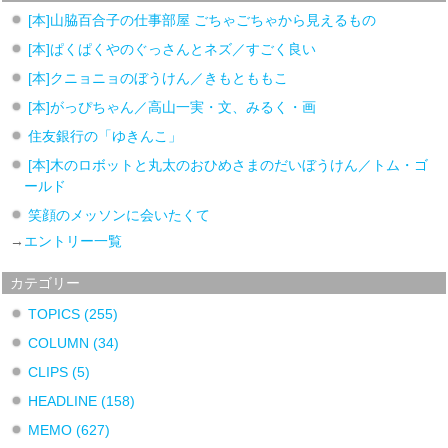
[本]山脇百合子の仕事部屋 ごちゃごちゃから見えるもの
[本]ぱくぱくやのぐっさんとネズ／すごく良い
[本]クニョニョのぼうけん／きもとももこ
[本]がっぴちゃん／高山一実・文、みるく・画
住友銀行の「ゆきんこ」
[本]木のロボットと丸太のおひめさまのだいぼうけん／トム・ゴ
ールド
笑顔のメッソンに会いたくて
→
エントリー一覧
カテゴリー
TOPICS
(255)
COLUMN
(34)
CLIPS
(5)
HEADLINE
(158)
MEMO
(627)