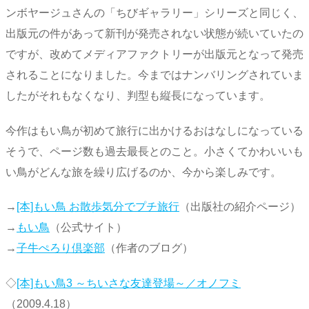
ンボヤージュさんの「ちびギャラリー」シリーズと同じく、
出版元の件があって新刊が発売されない状態が続いていたの
ですが、改めてメディアファクトリーが出版元となって発売
されることになりました。今まではナンバリングされていま
したがそれもなくなり、判型も縦長になっています。
今作はもい鳥が初めて旅行に出かけるおはなしになっている
そうで、ページ数も過去最長とのこと。小さくてかわいいも
い鳥がどんな旅を繰り広げるのか、今から楽しみです。
→
[本]もい鳥 お散歩気分でプチ旅行
（出版社の紹介ページ）
→
もい鳥
（公式サイト）
→
子牛ぺろり倶楽部
（作者のブログ）
◇
[本]もい鳥3 ～ちいさな友達登場～／オノフミ
（2009.4.18）