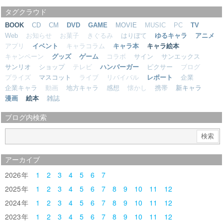
タグクラウド
BOOK
CD
CM
DVD
GAME
MOVIE
MUSIC
PC
TV
Web
お知らせ
お菓子
きぐるみ
はりぼて
ゆるキャラ
アニメ
アプリ
イベント
キャラコラム
キャラ本
キャラ絵本
キャンペーン
グッズ
ゲーム
コラボ
サイン
サンエックス
サンリオ
ショップ
テレビ
ハンバーガー
ピクサー
ブログ
プライズ
マスコット
ライブ
リバイバル
レポート
企業
企業キャラ
動画
地方キャラ
感想
懐かし
携帯
新キャラ
漫画
絵本
雑誌
ブログ内検索
アーカイブ
2026
1
2
3
4
5
6
7
2025
1
2
3
4
5
6
7
8
9
10
11
12
2024
1
2
3
4
5
6
7
8
9
10
11
12
2023
1
2
3
4
5
6
7
8
9
10
11
12