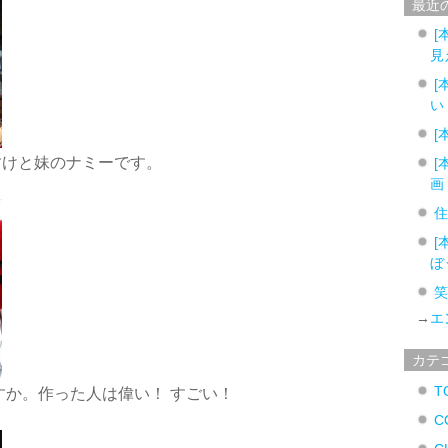
最近
[
見
[
い
[
すけと妹のナミーです。
[
画
[
ぼ
→
エ
カテ
T
すか。作った人は偉い！ すごい！
C