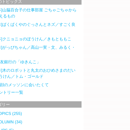
のトピックス
本]山脇百合子の仕事部屋 ごちゃごちゃから
えるもの
本]ぱくぱくやのぐっさんとネズ／すごく良
本]クニョニョのぼうけん／きもとももこ
本]がっぴちゃん／高山一実・文、みるく・
住友銀行の「ゆきんこ」
本]木のロボットと丸太のおひめさまのだい
うけん／トム・ゴールド
笑顔のメッソンに会いたくて
ントリー一覧
ゴリー
OPICS
(255)
OLUMN
(34)