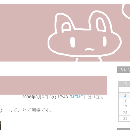
カレ
日
3
2008年8月6日 (水) 17:43
MEMO
はりぼて
10
17
よーってことで画像です。
24
31