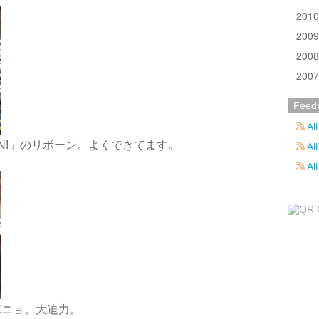
201
200
200
200
Feed
All
N!」のリボーン。よくできてます。
All
Al
ポニョ。大迫力。