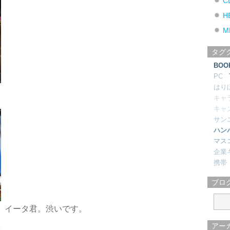
C
H
M
タグ
BOO
PC
はり
キャ
キャ
サン
ハン
マス
企業
携帯
ブロ
ー、イータ君。渋いです。
アー