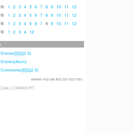
0
1
2
3
4
5
6
7
8
9
10
11
12
9
1
2
3
4
5
6
7
8
9
10
11
12
8
1
2
3
4
5
6
7
8
9
10
11
12
7
1
2
3
4
12
s
 Entries(
RSS
2.0)
 Entries(Atom)
l Comments(
RSS
2.0)
468064
今日:
286
昨日:
337
(02/7/30-)