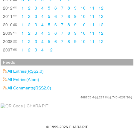
2012
1
2
3
4
5
6
7
8
9
10
11
12
2011
1
2
3
4
5
6
7
8
9
10
11
12
2010
1
2
3
4
5
6
7
8
9
10
11
12
2009
1
2
3
4
5
6
7
8
9
10
11
12
2008
1
2
3
4
5
6
7
8
9
10
11
12
2007
1
2
3
4
12
Feeds
All Entries(
RSS
2.0)
All Entries(Atom)
All Comments(
RSS
2.0)
468755
今日:
237
昨日:
740
(02/7/30-)
©
1999
-2026
CHARA PIT