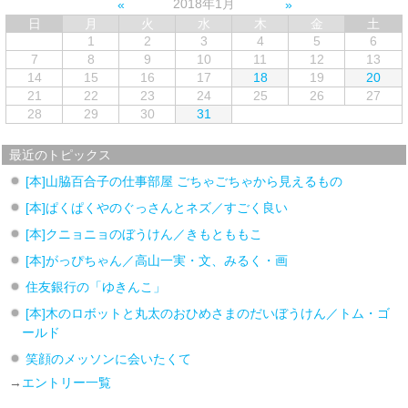
2018年1月
日
月
火
水
木
金
土
1
2
3
4
5
6
7
8
9
10
11
12
13
14
15
16
17
18
19
20
21
22
23
24
25
26
27
28
29
30
31
最近のトピックス
[本]山脇百合子の仕事部屋 ごちゃごちゃから見えるもの
[本]ぱくぱくやのぐっさんとネズ／すごく良い
[本]クニョニョのぼうけん／きもとももこ
[本]がっぴちゃん／高山一実・文、みるく・画
住友銀行の「ゆきんこ」
[本]木のロボットと丸太のおひめさまのだいぼうけん／トム・ゴ
ールド
笑顔のメッソンに会いたくて
→
エントリー一覧