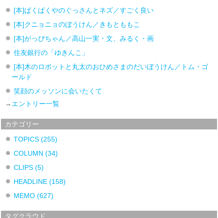
[本]ぱくぱくやのぐっさんとネズ／すごく良い
[本]クニョニョのぼうけん／きもとももこ
[本]がっぴちゃん／高山一実・文、みるく・画
住友銀行の「ゆきんこ」
[本]木のロボットと丸太のおひめさまのだいぼうけん／トム・ゴ
ールド
笑顔のメッソンに会いたくて
→
エントリー一覧
カテゴリー
TOPICS
(255)
COLUMN
(34)
CLIPS
(5)
HEADLINE
(158)
MEMO
(627)
タグクラウド