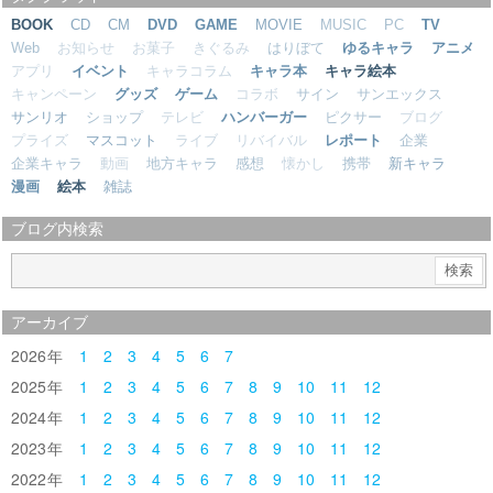
BOOK
CD
CM
DVD
GAME
MOVIE
MUSIC
PC
TV
Web
お知らせ
お菓子
きぐるみ
はりぼて
ゆるキャラ
アニメ
アプリ
イベント
キャラコラム
キャラ本
キャラ絵本
キャンペーン
グッズ
ゲーム
コラボ
サイン
サンエックス
サンリオ
ショップ
テレビ
ハンバーガー
ピクサー
ブログ
プライズ
マスコット
ライブ
リバイバル
レポート
企業
企業キャラ
動画
地方キャラ
感想
懐かし
携帯
新キャラ
漫画
絵本
雑誌
ブログ内検索
アーカイブ
2026
1
2
3
4
5
6
7
2025
1
2
3
4
5
6
7
8
9
10
11
12
2024
1
2
3
4
5
6
7
8
9
10
11
12
2023
1
2
3
4
5
6
7
8
9
10
11
12
2022
1
2
3
4
5
6
7
8
9
10
11
12