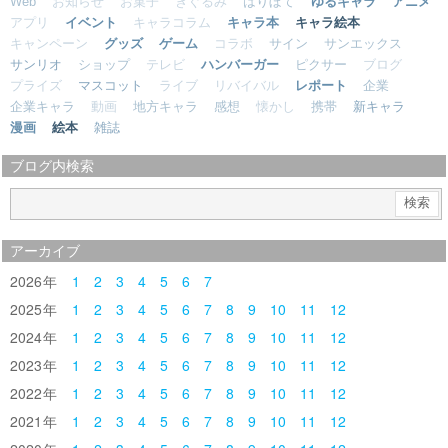
Web
お知らせ
お菓子
きぐるみ
はりぼて
ゆるキャラ
アニメ
アプリ
イベント
キャラコラム
キャラ本
キャラ絵本
キャンペーン
グッズ
ゲーム
コラボ
サイン
サンエックス
サンリオ
ショップ
テレビ
ハンバーガー
ピクサー
ブログ
プライズ
マスコット
ライブ
リバイバル
レポート
企業
企業キャラ
動画
地方キャラ
感想
懐かし
携帯
新キャラ
漫画
絵本
雑誌
ブログ内検索
アーカイブ
2026
1
2
3
4
5
6
7
2025
1
2
3
4
5
6
7
8
9
10
11
12
2024
1
2
3
4
5
6
7
8
9
10
11
12
2023
1
2
3
4
5
6
7
8
9
10
11
12
2022
1
2
3
4
5
6
7
8
9
10
11
12
2021
1
2
3
4
5
6
7
8
9
10
11
12