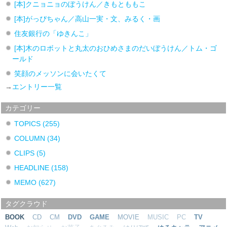
[本]クニョニョのぼうけん／きもとももこ
[本]がっぴちゃん／高山一実・文、みるく・画
住友銀行の「ゆきんこ」
[本]木のロボットと丸太のおひめさまのだいぼうけん／トム・ゴ
ールド
笑顔のメッソンに会いたくて
→
エントリー一覧
カテゴリー
TOPICS
(255)
COLUMN
(34)
CLIPS
(5)
HEADLINE
(158)
MEMO
(627)
タグクラウド
BOOK
CD
CM
DVD
GAME
MOVIE
MUSIC
PC
TV