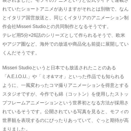
表されました。モフィのアニメというと公式サイトで連載さ
れていたショートアニメがありますがそれとは別物で、なん
とイタリア国営放送と、同じくイタリアのアニメーション制
作会社Misseri Studioとの共同制作となるそうです。
テレビ用5分×26話のシリーズとして作られるそうで、欧米
やアジア圏など、海外での放送や商品化も前提に展開してい
くんだそうです。
Misseri Studioというと日本でも放送されたことのある
「A.E.I.O.U.」や「ミオ&マオ」といった作品でも知られる
ように、一風変わったコマ撮りアニメーションを得意とする
スタジオですが、今作でも綿（コットン）を使用したストッ
プフレームアニメーションという世界初となる方法が採用さ
れているそうです。公開されている写真を見ると、モフィの
世界観を表現するのにぴったりあっていて、ぐっと期待が高
まりました。