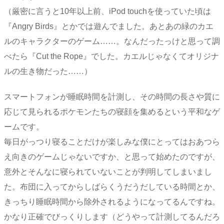
（厳密に言うと10年以上前、iPod touchを使っていた頃は
『Angry Birds』とかでは遊んでました。あとあの緑のカエ
ルのキャラクターのゲーム……。なんだったっけと思って調
べたら『Cut the Rope』でした。カエルじゃなくてオリジナ
ルの生き物だった……）
スマートフォンが睡眠時間を計測し、その時間の長さや質に
応じて見られるポケモンたちの寝顔を集めるという平和なゲ
ームです。
毎日がっつり寝ることだけが楽しみな僕にとってはおあつら
え向きのゲームじゃないですか、と思って始めたのですが、
意外とそんなに寝られていないことが判明してしまいまし
た。布団に入ってからしばらくうだうだしている時間とか、
きっちり睡眠時間から除外されるようになってるんですね。
かなり正確でびっくりします（どうやって計測してるんだろ