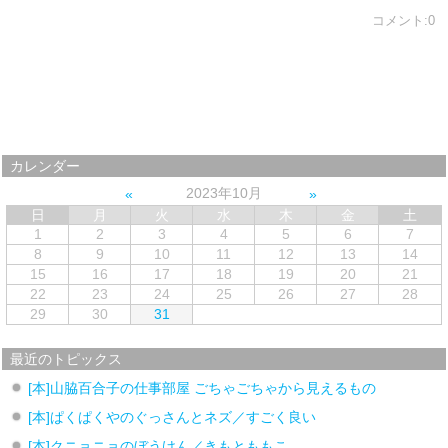
コメント:0
カレンダー
2023年10月
日
月
火
水
木
金
土
1
2
3
4
5
6
7
8
9
10
11
12
13
14
15
16
17
18
19
20
21
22
23
24
25
26
27
28
29
30
31
最近のトピックス
[本]山脇百合子の仕事部屋 ごちゃごちゃから見えるもの
[本]ぱくぱくやのぐっさんとネズ／すごく良い
[本]クニョニョのぼうけん／きもとももこ