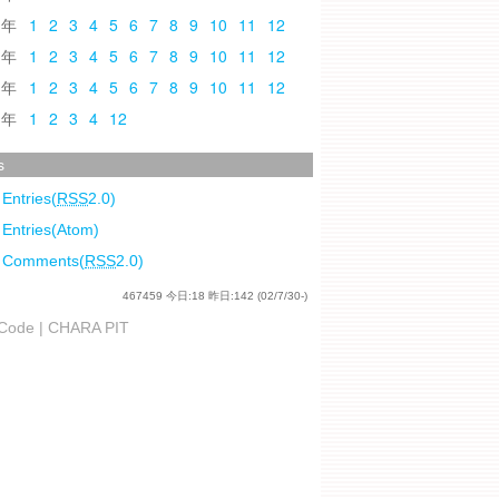
0
1
2
3
4
5
6
7
8
9
10
11
12
9
1
2
3
4
5
6
7
8
9
10
11
12
8
1
2
3
4
5
6
7
8
9
10
11
12
7
1
2
3
4
12
s
 Entries(
RSS
2.0)
 Entries(Atom)
l Comments(
RSS
2.0)
467459
今日:
18
昨日:
142
(02/7/30-)