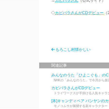
→
カピバラさん
（公式サイト）
◇
カピバラさんがCDデビュー
（2
もろこし村懐かしい
関連記事
みんなのうた「ひよこぐも」のC
NHKの「みんなのうた」で今月から放送
カピバラさんがCDデビュー
トライワークスが手掛ける人気キャラク
[本]キャンディベア パンヤン
モノコムサが展開する新キャラクター「