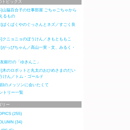
のトピックス
本]山脇百合子の仕事部屋 ごちゃごちゃから
えるもの
本]ぱくぱくやのぐっさんとネズ／すごく良
本]クニョニョのぼうけん／きもとももこ
本]がっぴちゃん／高山一実・文、みるく・
住友銀行の「ゆきんこ」
本]木のロボットと丸太のおひめさまのだい
うけん／トム・ゴールド
笑顔のメッソンに会いたくて
ントリー一覧
ゴリー
OPICS
(255)
OLUMN
(34)