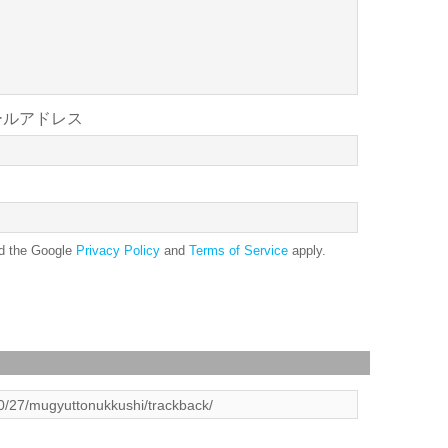
ールアドレス
nd the Google
Privacy Policy
and
Terms of Service
apply.