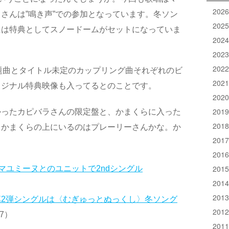
202
さんは”鳴き声”での参加となっています。冬ソン
202
には特典としてスノードームがセットになっていま
202
202
202
題曲とタイトル未定のカップリング曲それぞれのビ
202
リジナル特典映像も入ってるとのことです。
202
201
かったカピバラさんの限定盤と、かまくらに入った
201
。かまくらの上にいるのはプレーリーさんかな。か
201
201
201
マユミーヌとのユニットで2ndシングル
201
201
2弾シングルは〈むぎゅっとぬっくし〉冬ソング
201
27）
201