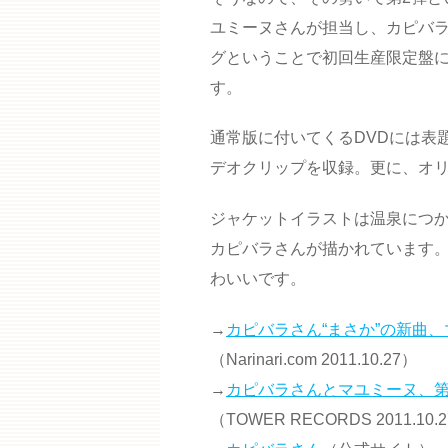
ユミーヌさんが担当し、カピバラ
グということで初回生産限定盤
す。
通常版に付いてくるDVDには表
デオクリップを収録。更に、オ
ジャケットイラストは温泉につ
カピバラさんが描かれています
わいいです。
→
カピバラさん“まさか”の新曲、
（Narinari.com 2011.10.27）
→
カピバラさんとマユミーヌ、第
（TOWER RECORDS 2011.10.