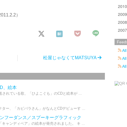
201
200
011.2.2）
200
200
Feed
All
松屋じゃなくてMATSUYA
All
Al
D、絵本
されている歌、「ひよこぐも」のCDと絵本が ...
ター、「カピバラさん」がなんとCDデビューす ...
のカンフーダンス／スプーキーグラフィック
キャンディベア」の絵本が発売されました。 キ ...