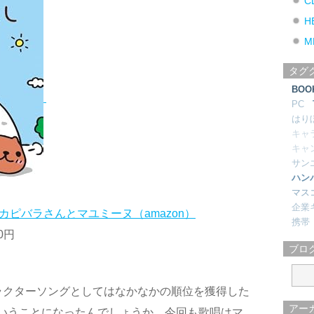
C
H
M
タグ
BOO
PC
はり
キャ
キャ
サン
ハン
マス
企業
／カピバラさんとマユミーヌ（amazon）
携帯
00円
ブロ
ラクターソングとしてはなかなかの順位を獲得した
アー
いうことになったんでしょうか。今回も歌唱はマ