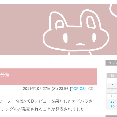
カレ
ル発売
日
2
2011年10月27日 (木) 23:56
TOPICS
CD
9
16
ミーヌ」名義でCDデビューを果たしたカピバラさ
23
30
ドシングルが発売されることが発表されました。