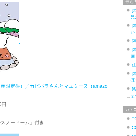
最近
[
見
[
い
[
[
画
[
ぼ
生産限定盤）／カピバラさんとマユミーヌ（amazo
→
エ
00円
カテ
T
ルスノードーム」付き
C