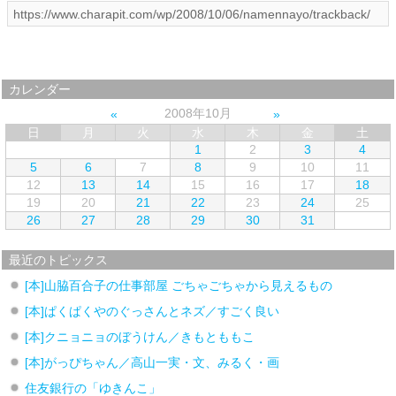
カレンダー
2008年10月
日
月
火
水
木
金
土
1
2
3
4
5
6
7
8
9
10
11
12
13
14
15
16
17
18
19
20
21
22
23
24
25
26
27
28
29
30
31
最近のトピックス
[本]山脇百合子の仕事部屋 ごちゃごちゃから見えるもの
[本]ぱくぱくやのぐっさんとネズ／すごく良い
[本]クニョニョのぼうけん／きもとももこ
[本]がっぴちゃん／高山一実・文、みるく・画
住友銀行の「ゆきんこ」