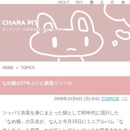
ABOUT
BBS
CHARA PIT
キャラクターの話題を追っかけています。
HOME
>
TOPICS
なめ猫が27年ぶりに新曲リリース
2008年10月6日 (月) 8:01
TOPICS
CD
ツッパリ衣装を身にまとった猫として80年代に流行した
「なめ猫」の又吉が、なんと今月15日にミニアルバム「な