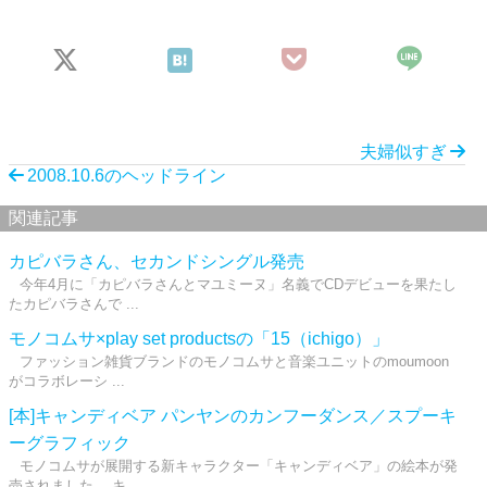
夫婦似すぎ
2008.10.6のヘッドライン
関連記事
カピバラさん、セカンドシングル発売
今年4月に「カピバラさんとマユミーヌ」名義でCDデビューを果たし
たカピバラさんで ...
モノコムサ×play set productsの「15（ichigo）」
ファッション雑貨ブランドのモノコムサと音楽ユニットのmoumoon
がコラボレーシ ...
[本]キャンディベア パンヤンのカンフーダンス／スプーキ
ーグラフィック
モノコムサが展開する新キャラクター「キャンディベア」の絵本が発
売されました。 キ ...