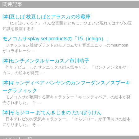
関連記事
[本]豆しば 枝豆しばとアラスカの冷蔵庫
「ねぇ知ってる？」 そんな言葉とともに、ひょいと現れてはナゾの豆
知識を披露するキ ...
モノコムサ×play set productsの「15（ichigo）」
ファッション雑貨ブランドのモノコムサと音楽ユニットのmoumoon
がコラボレーシ ...
[本]センチメンタルサーカス／市川晴子
昨年デビューしたサンエックスの人気キャラ、「センチメンタルサー
カス」の絵本が発売 ...
[本]キャンディベア パンヤンのカンフーダンス／スプーキ
ーグラフィック
モノコムサが展開する新キャラクター「キャンディベア」の絵本が発
売されました。 キ ...
[本]そらジロー おてんきじまの だいぼうけん
日本テレビのお天気キャラクター、「そらジロー」が子供向けの絵本
になりました。 そ ...