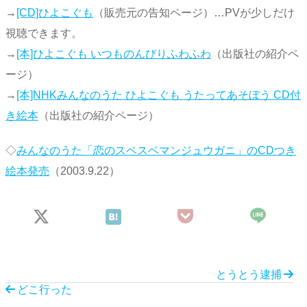
→
[CD]ひよこぐも
（販売元の告知ページ）…PVが少しだけ
視聴できます。
→
[本]ひよこぐも いつものんびりふわふわ
（出版社の紹介ペ
ージ）
→
[本]NHKみんなのうた ひよこぐも うたってあそぼう CD付
き絵本
（出版社の紹介ページ）
◇
みんなのうた「恋のスベスベマンジュウガニ」のCDつき
絵本発売
（2003.9.22）
とうとう逮捕
どこ行った