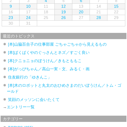
2
3
4
5
6
7
8
9
10
11
12
13
14
15
16
17
18
19
20
21
22
23
24
25
26
27
28
29
30
31
最近のトピックス
[本]山脇百合子の仕事部屋 ごちゃごちゃから見えるもの
[本]ぱくぱくやのぐっさんとネズ／すごく良い
[本]クニョニョのぼうけん／きもとももこ
[本]がっぴちゃん／高山一実・文、みるく・画
住友銀行の「ゆきんこ」
[本]木のロボットと丸太のおひめさまのだいぼうけん／トム・ゴ
ールド
笑顔のメッソンに会いたくて
→
エントリー一覧
カテゴリー