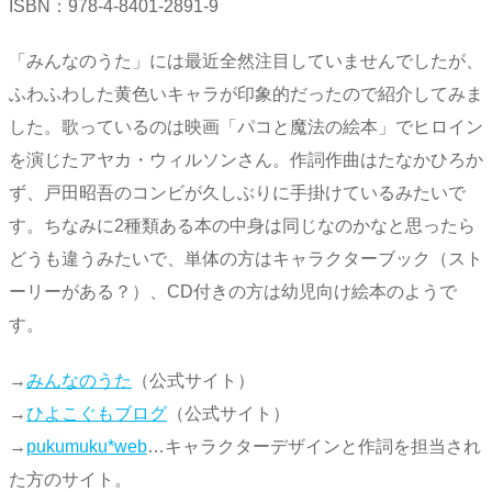
ISBN：978-4-8401-2891-9
「みんなのうた」には最近全然注目していませんでしたが、
ふわふわした黄色いキャラが印象的だったので紹介してみま
した。歌っているのは映画「パコと魔法の絵本」でヒロイン
を演じたアヤカ・ウィルソンさん。作詞作曲はたなかひろか
ず、戸田昭吾のコンビが久しぶりに手掛けているみたいで
す。ちなみに2種類ある本の中身は同じなのかなと思ったら
どうも違うみたいで、単体の方はキャラクターブック（スト
ーリーがある？）、CD付きの方は幼児向け絵本のようで
す。
→
みんなのうた
（公式サイト）
→
ひよこぐもブログ
（公式サイト）
→
pukumuku*web
…キャラクターデザインと作詞を担当され
た方のサイト。