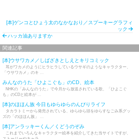
[本]ゲンコとひょう太のなかなおり／スプーキーグラフィ
ック
ハッカ油ありますか
関連記事
[本]ウサワカメ／しばざきとしえとキリコミック
耳がワカメのようにヒラヒラしているウサギのようなキャラクター、
「ウサワカメ」のキ ...
みんなのうた「ひよこぐも」のCD、絵本
NHKの「みんなのうた」で今月から放送されている歌、「ひよこぐ
も」のCDと絵本が ...
[本]のほほん族 今日もゆらゆらのんびりライフ
タカラトミーから発売されている、ゆらゆら頭をゆらすなごみ系グッ
ズの「のほほん族」 ...
[本]アンラッキーくん／くどうのぞみ
これまでいろんなキャラクター絵本を紹介してきた当サイトですが、
ストーリーやキャラ ...