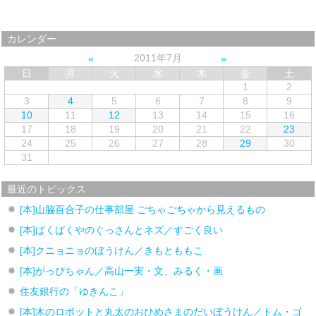
カレンダー
2011年7月
日
月
火
水
木
金
土
1
2
3
4
5
6
7
8
9
10
11
12
13
14
15
16
17
18
19
20
21
22
23
24
25
26
27
28
29
30
31
最近のトピックス
[本]山脇百合子の仕事部屋 ごちゃごちゃから見えるもの
[本]ぱくぱくやのぐっさんとネズ／すごく良い
[本]クニョニョのぼうけん／きもとももこ
[本]がっぴちゃん／高山一実・文、みるく・画
住友銀行の「ゆきんこ」
[本]木のロボットと丸太のおひめさまのだいぼうけん／トム・ゴ