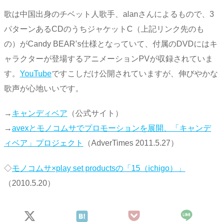
歌は中国出身のチベット人歌手、alanさんによるもので、3
パターンあるCDのうちジャケットC（上記リンク先のも
の）がCandy BEAR’s仕様となっていて、付属のDVDにはキ
ャラクターが登場するアニメーションPVが収録されていま
す。
YouTube
ですこしだけ公開されていますが、伸びやかな
歌声が心地いいです。
→
キャンディベア
（公式サイト）
→
avexとモノコムサでプロモーションを展開、「キャンデ
ィベア」プロジェクト
（AdverTimes 2011.5.27）
◇
モノコムサ×play set productsの「15（ichigo）」
（2010.5.20）