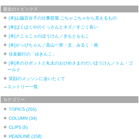
最近のトピックス
[本]山脇百合子の仕事部屋 ごちゃごちゃから見えるもの
[本]ぱくぱくやのぐっさんとネズ／すごく良い
[本]クニョニョのぼうけん／きもとももこ
[本]がっぴちゃん／高山一実・文、みるく・画
住友銀行の「ゆきんこ」
[本]木のロボットと丸太のおひめさまのだいぼうけん／トム・ゴ
ールド
笑顔のメッソンに会いたくて
→
エントリー一覧
カテゴリー
TOPICS
(255)
COLUMN
(34)
CLIPS
(5)
HEADLINE
(158)