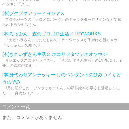
ペンギン「ス ...
[本]ブクブクアワー／ヨシヤス
ブログパーツの「メロメロパーク」のキャラクターデザインなどで知
られるヨシヤスさん ...
[本]ろっぷん―森のゴロゴロ生活／TRYWORKS
「カピバラさん」でおなじみのトライワークスが手掛ける新キャラ
「ろっぷん」の絵本が ...
[本]きれいずきん生活２ ホコリフタツデオオソウジ
サンエックスのキャラクター、「きれいずきん生活」の1年半ぶり、2
冊目の絵本が出ま ...
[本]身代わりアンラッキー 月のペンダントのひみつ／くど
うのぞみ
1月に紹介した「アンラッキーくん」の新作絵本が早くも登場しまし
たー。 身代わりア ...
コメント一覧
まだ、コメントがありません