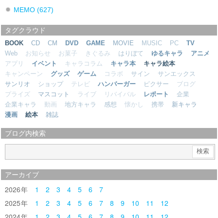
MEMO
(627)
タグクラウド
BOOK
CD
CM
DVD
GAME
MOVIE
MUSIC
PC
TV
Web
お知らせ
お菓子
きぐるみ
はりぼて
ゆるキャラ
アニメ
アプリ
イベント
キャラコラム
キャラ本
キャラ絵本
キャンペーン
グッズ
ゲーム
コラボ
サイン
サンエックス
サンリオ
ショップ
テレビ
ハンバーガー
ピクサー
ブログ
プライズ
マスコット
ライブ
リバイバル
レポート
企業
企業キャラ
動画
地方キャラ
感想
懐かし
携帯
新キャラ
漫画
絵本
雑誌
ブログ内検索
アーカイブ
2026
1
2
3
4
5
6
7
2025
1
2
3
4
5
6
7
8
9
10
11
12
2024
1
2
3
4
5
6
7
8
9
10
11
12