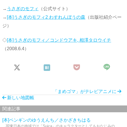
→
うさぎのモフィ
（公式サイト）
→
[本]うさぎのモフィ2 わすれんぼうの森
（出版社紹介ペー
ジ）
◇
[本]うさぎのモフィ／コンドウアキ, 相澤タロウイチ
（2008.6.4）
「まめゴマ」がテレビアニメに
新しい地図帳
関連記事
[本]ペンギンのゆうえんち／さかざきちはる
JR東日本の地域では「Suica」のキャラクターとしてもおなじみの、