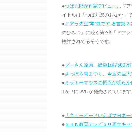
●
つば九郎が作家デビュー
…ドア
イトルは「つば九郎のおなか」で
●
ドアラ先生“本”気です 著書第
のひみつ」に続く第2弾「ドアラ
検討されてるそうです。
●
プーさん原画、総額1億7500万
●
さっぽろ雪まつり、今度の巨大
●
ミッキーマウスの原点が明らか
12/17にDVDが発売されてい
●
「キューピーといえばマヨネー
●
ＮＨＫ教育テレビ５０周年キャ