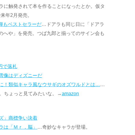
ラに触発されて本を作ることになったとか。仮タ
来年2月発売。
２弾もベストセラーだ
…ドアラも同じ日に「ドアラ
のへや」を発売。つば九郎と揃ってのサイン会も
円で落札
雪像はディズニーだ
に！類似キャラ風なウサギのオズワルドとは…
…
ます。ちょっと見てみたいな。→
amazon
ズ」商標争い決着
ラは「Ｍｒ．脳」
…奇妙なキャラが登場。