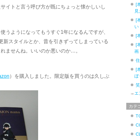
[
人サイトと言う呼び方が既にちょっと懐かしいし
見
[
い
使うようになってもうすぐ1年になるんですが、
[
更新スタイルとか、昔を引きずってしまっている
[
しれませんね。いいのか悪いのか…。
画
[
azon
）を購入しました。限定版を買うのは久しぶ
ぼ
→
エ
カテ
T
C
C