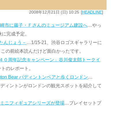
2008年12月21日 (日) 10:25
HEADLINE
川崎市に藤子・Ｆさんのミュージアム建設へ
…やっ
秋に完成予定。
たんじょう－
…1/15-21、渋谷ロゴスギャラリーに
り。この前絵本読んだけど面白かったです。
４０周年記念キャンペーン」谷川俊太郎トークイ
ントのレポート。
addington Bear パディントンベアと歩くロンドン
…
。パディントンがロンドンの観光スポットを紹介して
」ミニフィギュアシリーズが登場
…プレイセットプ
。