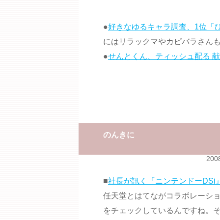
●
好きなゆるキャラ調査、1位「
にはリラックマやカピバラさん
●
せんとくん、ティッシュ配る 
のんきに
200
■
社長が訊く『ニンテンドーDSi
任天堂とはてながコラボレーシ
をチェックしているんですね。