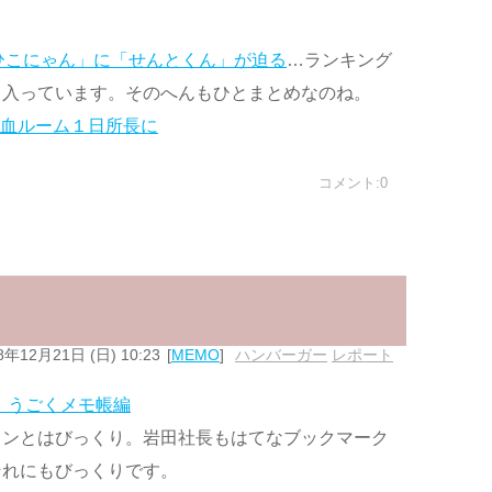
ひこにゃん」に「せんとくん」が迫る
…ランキング
も入っています。そのへんもひとまとめなのね。
献血ルーム１日所長に
コメント:0
8年12月21日 (日) 10:23
MEMO
ハンバーガー
,
レポート
』うごくメモ帳編
ョンとはびっくり。岩田社長もはてなブックマーク
それにもびっくりです。