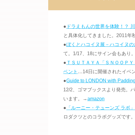
●
ドラえもんの世界を体験！？ 
と具体化してきました。2011年
●
ぼくとハコイヌ展－ハコイヌの
て。1/17、18にサイン会もあ
●
ＴＳＵＴＡＹＡ「ＳＮＯＯＰＹ
ベント
…14日に開催されたイベ
●
Guide to LONDON with P
12/2、ゴマブックスより発売
います。→
amazon
●
「ルーニー・テューンズ ラボ
ロダクツとのコラボグッズです