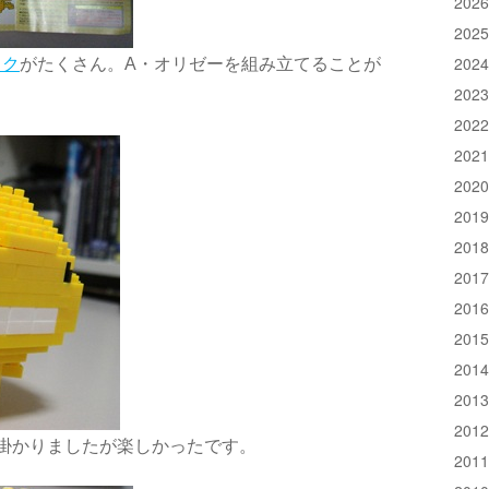
202
202
202
ック
がたくさん。A・オリゼーを組み立てることが
202
202
202
202
201
201
201
201
201
201
201
201
掛かりましたが楽しかったです。
201