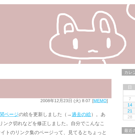
カレ
日
7
2008年12月23日 (火) 8:07
MEMO
14
21
関ページ
の絵を更新しました（→
過去の絵
）。あ
28
リンク切れなどを修正しました。自分でこんなこ
最近
サイトのリンク集のページって、見てるとちょっと