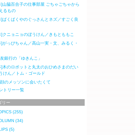
本]山脇百合子の仕事部屋 ごちゃごちゃから
えるもの
本]ぱくぱくやのぐっさんとネズ／すごく良
本]クニョニョのぼうけん／きもとももこ
本]がっぴちゃん／高山一実・文、みるく・
住友銀行の「ゆきんこ」
本]木のロボットと丸太のおひめさまのだい
うけん／トム・ゴールド
笑顔のメッソンに会いたくて
ントリー一覧
ゴリー
OPICS
(255)
OLUMN
(34)
LIPS
(5)