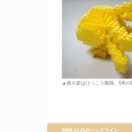
▲後ろ姿はけっこう複雑。5本の
2008.12.21のヘッドライン