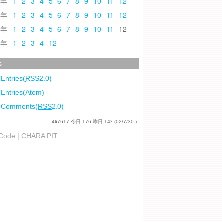
0
1
2
3
4
5
6
7
8
9
10
11
12
9
1
2
3
4
5
6
7
8
9
10
11
12
8
1
2
3
4
5
6
7
8
9
10
11
12
7
1
2
3
4
12
s
 Entries(
RSS
2.0)
 Entries(Atom)
l Comments(
RSS
2.0)
467617
今日:
176
昨日:
142
(02/7/30-)