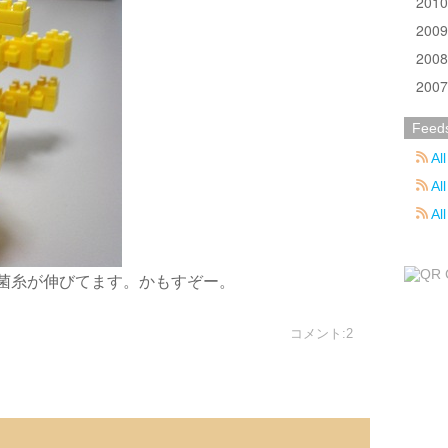
201
200
200
200
Feed
All
All
Al
菌糸が伸びてます。かもすぞー。
コメント:2