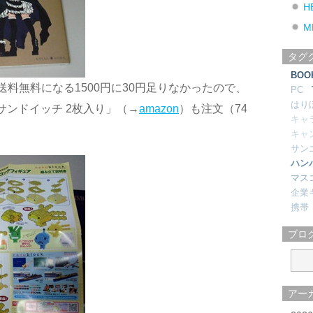
H
M
タグ
BOO
、送料無料になる1500円に30円足りなかったので、
PC
はり
サンドイッチ 2枚入り」（→
amazon
）も注文（74
キャ
キャ
サン
ハン
マス
企業
携帯
ブロ
アー