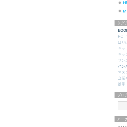
H
M
タグ
BOO
PC
はり
キャ
キャ
サン
ハン
マス
企業
携帯
ブロ
アー