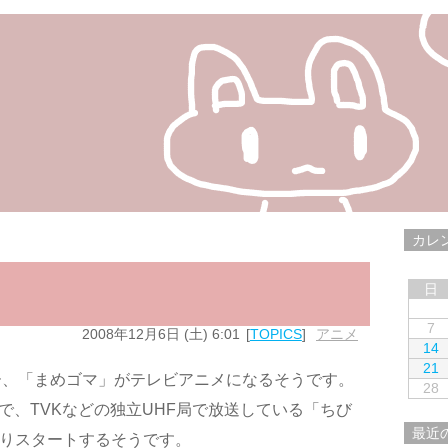
カレ
日
7
2008年12月6日 (土) 6:01
TOPICS
アニメ
14
21
ー、「まめゴマ」がテレビアニメになるそうです。
28
」で、TVKなどの独立UHF局で放送している「ちび
最近
よりスタートするそうです。