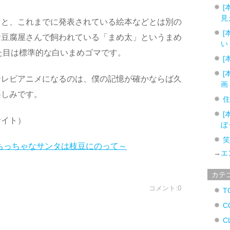
[
見
ると、これまでに発表されている絵本などとは別の
[
お豆腐屋さんで飼われている「まめ太」というまめ
い
見た目は標準的な白いまめゴマです。
[
[
テレビアニメになるのは、僕の記憶が確かならば久
画
楽しみです。
[
サイト）
ぼ
～ちっちゃなサンタは枝豆にのって～
→
エ
カテ
コメント:0
T
C
C