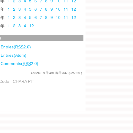
0
1
2
3
4
5
6
7
8
9
10
11
12
9
1
2
3
4
5
6
7
8
9
10
11
12
8
1
2
3
4
5
6
7
8
9
10
11
12
7
1
2
3
4
12
s
 Entries(
RSS
2.0)
 Entries(Atom)
l Comments(
RSS
2.0)
468269
今日:
491
昨日:
337
(02/7/30-)