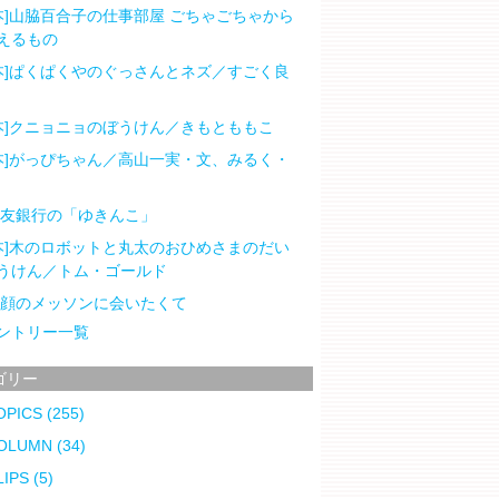
本]山脇百合子の仕事部屋 ごちゃごちゃから
えるもの
本]ぱくぱくやのぐっさんとネズ／すごく良
本]クニョニョのぼうけん／きもとももこ
本]がっぴちゃん／高山一実・文、みるく・
住友銀行の「ゆきんこ」
本]木のロボットと丸太のおひめさまのだい
うけん／トム・ゴールド
笑顔のメッソンに会いたくて
ントリー一覧
ゴリー
OPICS
(255)
OLUMN
(34)
LIPS
(5)