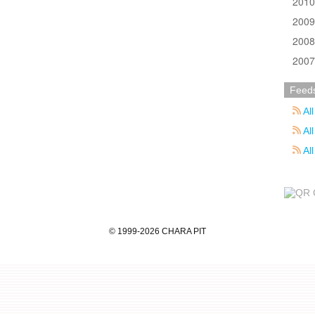
201
200
200
200
Feed
All
All
Al
©
1999
-2026
CHARA PIT