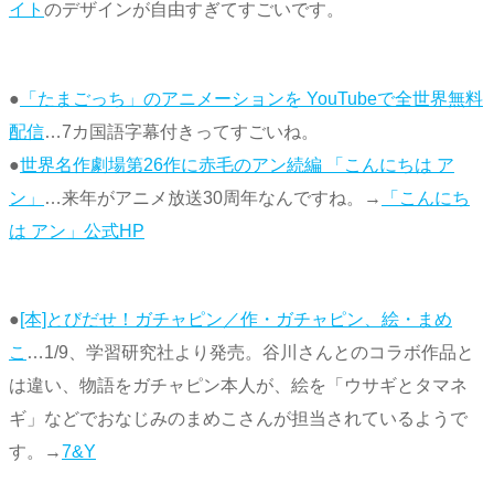
イト
のデザインが自由すぎてすごいです。
●
「たまごっち」のアニメーションを YouTubeで全世界無料
配信
…7カ国語字幕付きってすごいね。
●
世界名作劇場第26作に赤毛のアン続編 「こんにちは ア
ン」
…来年がアニメ放送30周年なんですね。→
「こんにち
は アン」公式HP
●
[本]とびだせ！ガチャピン／作・ガチャピン、絵・まめ
こ
…1/9、学習研究社より発売。谷川さんとのコラボ作品と
は違い、物語をガチャピン本人が、絵を「ウサギとタマネ
ギ」などでおなじみのまめこさんが担当されているようで
す。→
7&Y