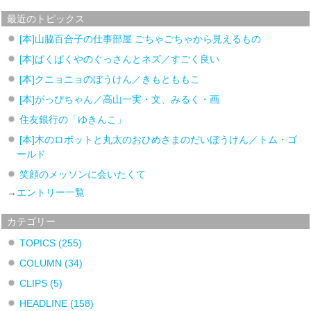
最近のトピックス
[本]山脇百合子の仕事部屋 ごちゃごちゃから見えるもの
[本]ぱくぱくやのぐっさんとネズ／すごく良い
[本]クニョニョのぼうけん／きもとももこ
[本]がっぴちゃん／高山一実・文、みるく・画
住友銀行の「ゆきんこ」
[本]木のロボットと丸太のおひめさまのだいぼうけん／トム・ゴ
ールド
笑顔のメッソンに会いたくて
→
エントリー一覧
カテゴリー
TOPICS
(255)
COLUMN
(34)
CLIPS
(5)
HEADLINE
(158)