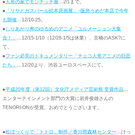
●
人形の家でモンチッチ展
…2/1まで。
●
「リサとガスパール絵本原画展」−阪急うめだ本店で今年
も開催
…12/10-25。
●
しりあがり寿のゆるめのアニメ「ユルメーション大集
合！」
…12/15-1/10（12/28-1/5は休業）、京橋のASK?に
て。
●
ファン必見のドキュメンタリー「チェコ人形アニメの巨匠
たち」
…12/20より、渋谷ユーロスペースにて。
●
平成20年度（第12回）文化庁メディア芸術祭 受賞作品
…
エンターテインメント部門の大賞に岩井俊雄さんの
TENORI-ONが受賞。おめでとうございます。
●
松ぼっくりで「トトロ」制作／香川県森林センター
…けっ