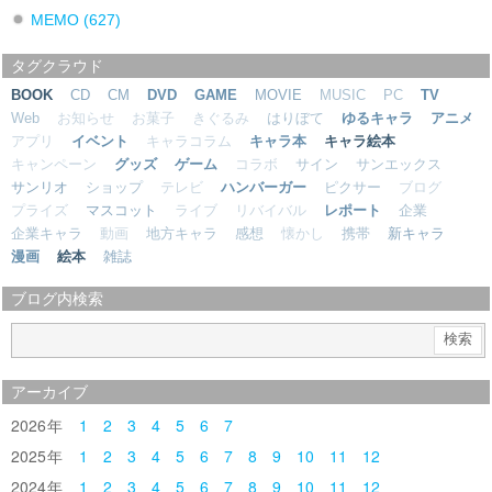
MEMO
(627)
タグクラウド
BOOK
CD
CM
DVD
GAME
MOVIE
MUSIC
PC
TV
Web
お知らせ
お菓子
きぐるみ
はりぼて
ゆるキャラ
アニメ
アプリ
イベント
キャラコラム
キャラ本
キャラ絵本
キャンペーン
グッズ
ゲーム
コラボ
サイン
サンエックス
サンリオ
ショップ
テレビ
ハンバーガー
ピクサー
ブログ
プライズ
マスコット
ライブ
リバイバル
レポート
企業
企業キャラ
動画
地方キャラ
感想
懐かし
携帯
新キャラ
漫画
絵本
雑誌
ブログ内検索
アーカイブ
2026
1
2
3
4
5
6
7
2025
1
2
3
4
5
6
7
8
9
10
11
12
2024
1
2
3
4
5
6
7
8
9
10
11
12