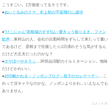
こうすごい。1万個使ってるそうです。
●
ぬいぐるみのクマ、史上初の宇宙飛行に成功
●
“ひこにゃん”彦根城のすす払い 愛きょう振りまき、ファン
歓声
…東村山の人、会社の出勤時間をずらして来たって書い
てあるけど、彦根まで往復したら1日潰れそうな気がするん
だけど大丈夫だったのかな？
●
ホヤぼーやキラッ
…JR気仙沼駅のイルミネーション。地味
だけどかわいい。
●
封印解かれる – ノッポンブログ～双子のセレナーデ～
…こ
れって没キャラなのかな。ノッポンよりかわ…いえなんでも
ありません。
コメント:0