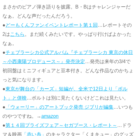
まさかのピアノ弾き語りを披露。B・Bはチャレンジャーだ
なぁ。どんな声だったんだろう。
●
どーもくんファンイベントレポート第１回
…レポートその
2は
こちら
。まだ続くみたいです。やっぱり行けばよかった
なぁ。
●
チェブラーシカ公式アルバム『チェブラーシカ 東京の休日
～小西康陽プロデュース～』発売決定
…発売は来年の3/4で
初回盤はミニフィギュアと豆本付き。どんな作品なのかちょ
っと気になります。
●
東京が舞台の「カーズ」短編が、全米で12日より「ボル
ト」と併映
…ボルトは別に見たくないけどこれは見たい。
●
「ウォーリー」のアートブック発売 ジブリが編集
…いつも
のやつですね。→
amazon
●
第１４回プライズフェア～セガブース・レポート～
…ドラ
マ＆映画
「赤い糸」
のキャラクター「くまキュー」のグッズ