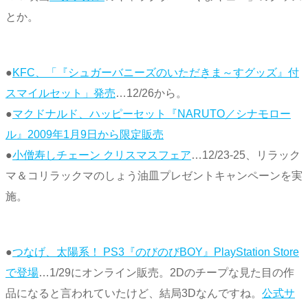
とか。
●
KFC、「『シュガーバニーズのいただきま～すグッズ』付
スマイルセット」発売
…12/26から。
●
マクドナルド、ハッピーセット『NARUTO／シナモロー
ル』2009年1月9日から限定販売
●
小僧寿しチェーン クリスマスフェア
…12/23-25、リラック
マ＆コリラックマのしょう油皿プレゼントキャンペーンを実
施。
●
つなげ、太陽系！ PS3『のびのびBOY』PlayStation Store
で登場
…1/29にオンライン販売。2Dのチープな見た目の作
品になると言われていたけど、結局3Dなんですね。
公式サ