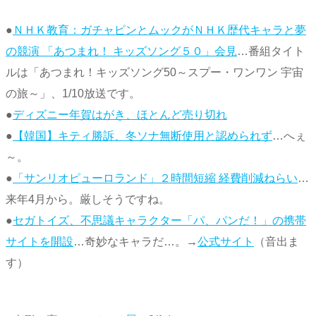
●
ＮＨＫ教育：ガチャピンとムックがＮＨＫ歴代キャラと夢
の競演 「あつまれ！ キッズソング５０」会見
…番組タイト
ルは「あつまれ！キッズソング50～スプー・ワンワン 宇宙
の旅～」、1/10放送です。
●
ディズニー年賀はがき、ほとんど売り切れ
●
【韓国】キティ勝訴、冬ソナ無断使用と認められず
…へぇ
～。
●
「サンリオピューロランド」２時間短縮 経費削減ねらい
…
来年4月から。厳しそうですね。
●
セガトイズ、不思議キャラクター「パ、パンだ！」の携帯
サイトを開設
…奇妙なキャラだ…。→
公式サイト
（音出ま
す）