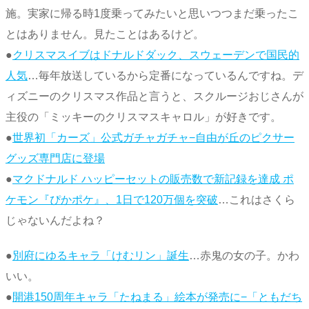
施。実家に帰る時1度乗ってみたいと思いつつまだ乗ったこ
とはありません。見たことはあるけど。
●
クリスマスイブはドナルドダック、スウェーデンで国民的
人気
…毎年放送しているから定番になっているんですね。デ
ィズニーのクリスマス作品と言うと、スクルージおじさんが
主役の「ミッキーのクリスマスキャロル」が好きです。
●
世界初「カーズ」公式ガチャガチャ−自由が丘のピクサー
グッズ専門店に登場
●
マクドナルド ハッピーセットの販売数で新記録を達成 ポ
ケモン『ぴかポケ』、1日で120万個を突破
…これはさくら
じゃないんだよね？
●
別府にゆるキャラ「けむリン」誕生
…赤鬼の女の子。かわ
いい。
●
開港150周年キャラ「たねまる」絵本が発売に−「ともだち