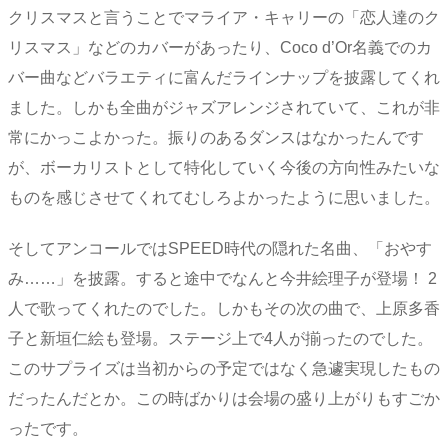
クリスマスと言うことでマライア・キャリーの「恋人達のク
リスマス」などのカバーがあったり、Coco d’Or名義でのカ
バー曲などバラエティに富んだラインナップを披露してくれ
ました。しかも全曲がジャズアレンジされていて、これが非
常にかっこよかった。振りのあるダンスはなかったんです
が、ボーカリストとして特化していく今後の方向性みたいな
ものを感じさせてくれてむしろよかったように思いました。
そしてアンコールではSPEED時代の隠れた名曲、「おやす
み……」を披露。すると途中でなんと今井絵理子が登場！ 2
人で歌ってくれたのでした。しかもその次の曲で、上原多香
子と新垣仁絵も登場。ステージ上で4人が揃ったのでした。
このサプライズは当初からの予定ではなく急遽実現したもの
だったんだとか。この時ばかりは会場の盛り上がりもすごか
ったです。