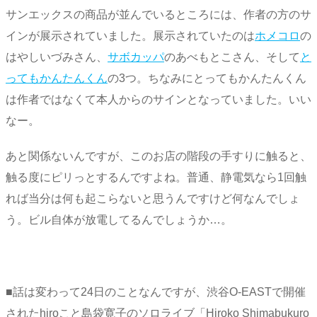
サンエックスの商品が並んでいるところには、作者の方のサ
インが展示されていました。展示されていたのは
ホメコロ
の
はやしいづみさん、
サボカッパ
のあべもとこさん、そして
と
ってもかんたんくん
の3つ。ちなみにとってもかんたんくん
は作者ではなくて本人からのサインとなっていました。いい
なー。
あと関係ないんですが、このお店の階段の手すりに触ると、
触る度にピリっとするんですよね。普通、静電気なら1回触
れば当分は何も起こらないと思うんですけど何なんでしょ
う。ビル自体が放電してるんでしょうか…。
■話は変わって24日のことなんですが、渋谷O-EASTで開催
されたhiroこと島袋寛子のソロライブ「Hiroko Shimabukuro