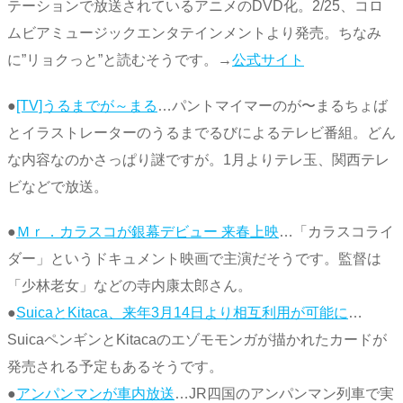
テーションで放送されているアニメのDVD化。2/25、コロ
ムビアミュージックエンタテインメントより発売。ちなみ
に”リョクっと”と読むそうです。→
公式サイト
●
[TV]うるまでが～まる
…パントマイマーのが〜まるちょば
とイラストレーターのうるまでるびによるテレビ番組。どん
な内容なのかさっぱり謎ですが。1月よりテレ玉、関西テレ
ビなどで放送。
●
Ｍｒ．カラスコが銀幕デビュー 来春上映
…「カラスコライ
ダー」というドキュメント映画で主演だそうです。監督は
「少林老女」などの寺内康太郎さん。
●
SuicaとKitaca、来年3月14日より相互利用が可能に
…
SuicaペンギンとKitacaのエゾモモンガが描かれたカードが
発売される予定もあるそうです。
●
アンパンマンが車内放送
…JR四国のアンパンマン列車で実