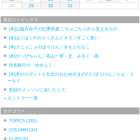
28
29
30
31
最近のトピックス
[本]山脇百合子の仕事部屋 ごちゃごちゃから見えるもの
[本]ぱくぱくやのぐっさんとネズ／すごく良い
[本]クニョニョのぼうけん／きもとももこ
[本]がっぴちゃん／高山一実・文、みるく・画
住友銀行の「ゆきんこ」
[本]木のロボットと丸太のおひめさまのだいぼうけん／トム・ゴ
ールド
笑顔のメッソンに会いたくて
→
エントリー一覧
カテゴリー
TOPICS
(255)
COLUMN
(34)
CLIPS
(5)