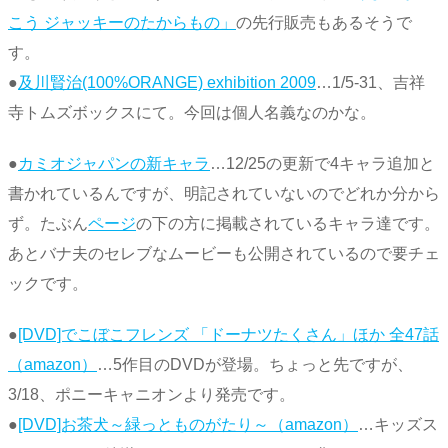
こう ジャッキーのたからもの」
の先行販売もあるそうで
す。
●
及川賢治(100%ORANGE) exhibition 2009
…1/5-31、吉祥
寺トムズボックスにて。今回は個人名義なのかな。
●
カミオジャパンの新キャラ
…12/25の更新で4キャラ追加と
書かれているんですが、明記されていないのでどれか分から
ず。たぶん
ページ
の下の方に掲載されているキャラ達です。
あとバナ夫のセレブなムービーも公開されているので要チェ
ックです。
●
[DVD]でこぼこフレンズ 「ドーナツたくさん」ほか 全47話
（amazon）
…5作目のDVDが登場。ちょっと先ですが、
3/18、ポニーキャニオンより発売です。
●
[DVD]お茶犬～緑っとものがたり～（amazon）
…キッズス