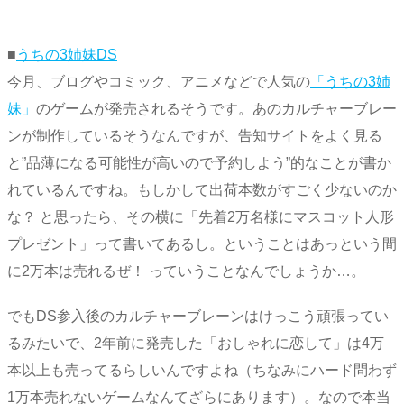
■
うちの3姉妹DS
今月、ブログやコミック、アニメなどで人気の
「うちの3姉
妹」
のゲームが発売されるそうです。あのカルチャーブレー
ンが制作しているそうなんですが、告知サイトをよく見る
と”品薄になる可能性が高いので予約しよう”的なことが書か
れているんですね。もしかして出荷本数がすごく少ないのか
な？ と思ったら、その横に「先着2万名様にマスコット人形
プレゼント」って書いてあるし。ということはあっという間
に2万本は売れるぜ！ っていうことなんでしょうか…。
でもDS参入後のカルチャーブレーンはけっこう頑張ってい
るみたいで、2年前に発売した「おしゃれに恋して」は4万
本以上も売ってるらしいんですよね（ちなみにハード問わず
1万本売れないゲームなんてざらにあります）。なので本当