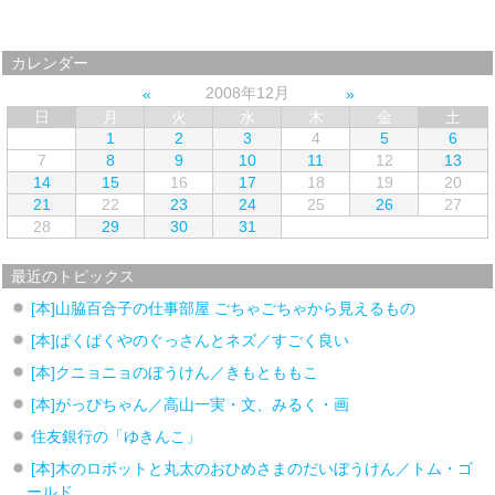
カレンダー
2008年12月
日
月
火
水
木
金
土
1
2
3
4
5
6
7
8
9
10
11
12
13
14
15
16
17
18
19
20
21
22
23
24
25
26
27
28
29
30
31
最近のトピックス
[本]山脇百合子の仕事部屋 ごちゃごちゃから見えるもの
[本]ぱくぱくやのぐっさんとネズ／すごく良い
[本]クニョニョのぼうけん／きもとももこ
[本]がっぴちゃん／高山一実・文、みるく・画
住友銀行の「ゆきんこ」
[本]木のロボットと丸太のおひめさまのだいぼうけん／トム・ゴ
ールド