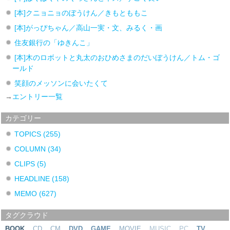
[本]クニョニョのぼうけん／きもとももこ
[本]がっぴちゃん／高山一実・文、みるく・画
住友銀行の「ゆきんこ」
[本]木のロボットと丸太のおひめさまのだいぼうけん／トム・ゴ
ールド
笑顔のメッソンに会いたくて
→
エントリー一覧
カテゴリー
TOPICS
(255)
COLUMN
(34)
CLIPS
(5)
HEADLINE
(158)
MEMO
(627)
タグクラウド
BOOK
CD
CM
DVD
GAME
MOVIE
MUSIC
PC
TV