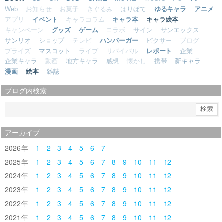
Web
お知らせ
お菓子
きぐるみ
はりぼて
ゆるキャラ
アニメ
アプリ
イベント
キャラコラム
キャラ本
キャラ絵本
キャンペーン
グッズ
ゲーム
コラボ
サイン
サンエックス
サンリオ
ショップ
テレビ
ハンバーガー
ピクサー
ブログ
プライズ
マスコット
ライブ
リバイバル
レポート
企業
企業キャラ
動画
地方キャラ
感想
懐かし
携帯
新キャラ
漫画
絵本
雑誌
ブログ内検索
アーカイブ
2026
1
2
3
4
5
6
7
2025
1
2
3
4
5
6
7
8
9
10
11
12
2024
1
2
3
4
5
6
7
8
9
10
11
12
2023
1
2
3
4
5
6
7
8
9
10
11
12
2022
1
2
3
4
5
6
7
8
9
10
11
12
2021
1
2
3
4
5
6
7
8
9
10
11
12